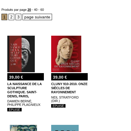
évolution, sa diffusion- et sur sa position dans l'histoire de l'art. Nous vous proposons ainsi
des contributions de Jean Wirth, Louis Grodecki, Alain Erlande Brandenburg, Roland
Recht, Erwin Panofsky....
Produits par page
20
-
40
-
60
Pour toutes questions ou demandes particulières sur les
livres d'art, les livres rares
,
vous pouvez nous appeler ou venir nous voir, notre
librairie est à Lyon
.
1
2
3
page suivante
39,00 €
39,00 €
LA NAISSANCE DE LA
CLUNY 910-2010. ONZE
SCULPTURE
SIÈCLES DE
GOTHIQUE. SAINT-
RAYONNEMENT
DENIS, PARIS,
NEIL STRATFORD
CHARTRES
(DIR.)
DAMIEN BERNÉ,
PHILIPPE PLAGNIEUX
EPUISÉ
EPUISÉ