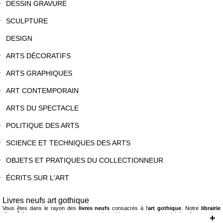
DESSIN GRAVURE
SCULPTURE
DESIGN
ARTS DÉCORATIFS
ARTS GRAPHIQUES
ART CONTEMPORAIN
ARTS DU SPECTACLE
POLITIQUE DES ARTS
SCIENCE ET TECHNIQUES DES ARTS
OBJETS ET PRATIQUES DU COLLECTIONNEUR
ÉCRITS SUR L'ART
Livres neufs art gothique
Vous êtes dans le rayon des
livres neufs
consacrés à l'
art gothique
. Notre
librairie
d'art à Lyon
vous propose un vaste choix. Vous trouverez donc ici des livres qui se
+
concentrent sur le style gothique -ses origines, ses caractéristiques propres, son