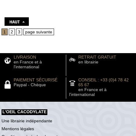
1
2
3
page suivante
LIVRAISON
RETRAIT GRATUIT
en France et à
en librairie
l'international
PAIEMENT SÉCURISÉ
CONSEIL : +33 (0)4 78 42
Paypal - Chèque
65 67
en France et à
l'international
L'OEIL CACODYLATE
Une librairie indépendante
Mentions légales