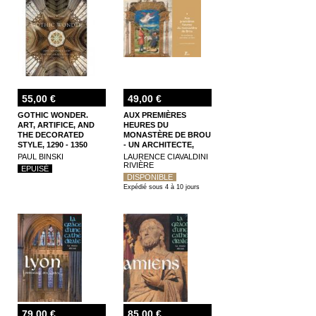
55,00 €
49,00 €
GOTHIC WONDER.
AUX PREMIÈRES
ART, ARTIFICE, AND
HEURES DU
THE DECORATED
MONASTÈRE DE BROU
STYLE, 1290 - 1350
- UN ARCHITECTE,
UNE REINE, UN LIVRE
PAUL BINSKI
LAURENCE CIAVALDINI
RIVIÈRE
EPUISÉ
DISPONIBLE
Expédié sous 4 à 10 jours
79,00 €
85,00 €