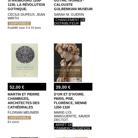
STRASBOURG 1200-
GOTHIC IVORIES -
1230. LA RÉVOLUTION
CALOUSTE
GOTHIQUE.
GULBENKIAN MUSEUM
CÉCILE DUPEUX, JEAN
SARAH M. GUERIN
WIRTH
CHANGEMENT DE
DISPONIBLE
DISTRIBUTEUR
Expédié sous 4 à 10 jours
52,00 €
39,00 €
MARTIN ET PIERRE
D'OR ET D'IVOIRE.
CHAMBIGES,
PARIS, PISE,
ARCHITECTES DES
FLORENCE, SIENNE
CATHÉDRALES
1250-1320
FLAMBOYANTES
FLORIAN MEUNIER
MARIE-LYS
MARGUERITE, XAVIER
DISPONIBLE
DECTOT
En stock
ARRÊT DE
COMMERCIALISATION