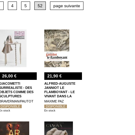
 de Lausanne), ou encore « Renaissance and baroque
3
4
5
52
page suivante
, méthode et vocabulaire» (Éditions du patrimoine),
ontemporaine », et des études relevant de l'histoire
st-ce que la sculpture ? Principes et procédures, de
s, une histoire de la sculpture de Rodin à Smithson »
26,00 €
21,90 €
GIACOMETTI
ALFRED-AUGUSTE
SURREALISTE - DES
JANNIOT LE
OBJETS COMME DES
FLAMBOYANT - LE
SCULPTURES
VIVANT DANS LA
SCULPTURE
BRAVERMAN/PAUTOT
MAXIME PAZ
DISPONIBLE
DISPONIBLE
En stock
En stock