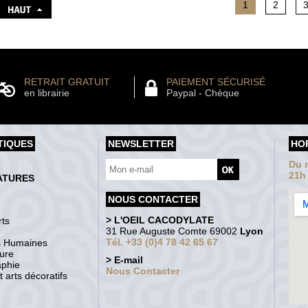
1
2
RETRAIT GRATUIT
PAIEMENT SÉCURISÉ
en librairie
Paypal - Chèque
TIQUES
NEWSLETTER
HO
Du m
21h
ATURES
NOUS CONTACTER
> L'OEIL CACODYLATE
ts
31 Rue Auguste Comte 69002
Lyon
Tél. +33 (0)4 78 42 65 67
s Humaines
ture
> E-mail
aphie
Nous Contacter
 arts décoratifs