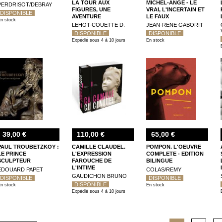
LA TOUR AUX
MICHEL-ANGE - LE
PERDRISOT/DEBRAY
FIGURES, UNE
VRAI, L'INCERTAIN ET
DISPONIBLE
AVENTURE
LE FAUX
n stock
MONUMENTALE
LEHOT-COUETTE D.
JEAN-RENE GABORIT
DISPONIBLE
DISPONIBLE
Expédié sous 4 à 10 jours
En stock
39,00 €
110,00 €
65,00 €
PAUL TROUBETZKOY :
CAMILLE CLAUDEL.
POMPON. L'OEUVRE
LE PRINCE
L'EXPRESSION
COMPLETE - EDITION
SCULPTEUR
FAROUCHE DE
BILINGUE
L'INTIME
EDOUARD PAPET
COLAS/REMY
GAUDICHON BRUNO
DISPONIBLE
DISPONIBLE
DISPONIBLE
n stock
En stock
Expédié sous 4 à 10 jours