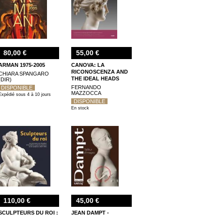
80,00 €
55,00 €
ARMAN 1975-2005
CANOVA: LA
RICONOSCENZA AND
CHIARA SPANGARO
THE IDEAL HEADS
(DIR)
FERNANDO
DISPONIBLE
MAZZOCCA
Expédié sous 4 à 10 jours
DISPONIBLE
En stock
110,00 €
45,00 €
SCULPTEURS DU ROI :
JEAN DAMPT -