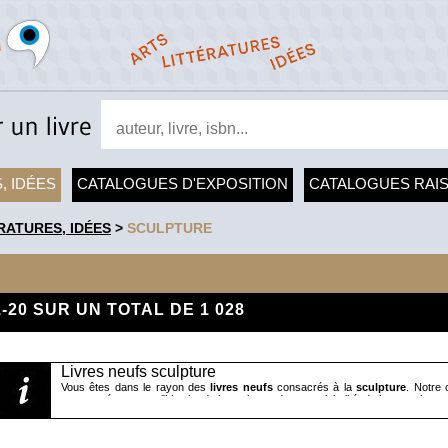
, IDÉES
CATALOGUES D'EXPOSITION
CATALOGUES RAI
RATURES, IDÉES
>
SCULPTURE
1-20 SUR UN TOTAL DE 1 028
Livres neufs sculpture
Vous êtes dans le rayon des
livres neufs
consacrés à la
sculpture
. Notre 
nouveautés, couvre l'histoire de la sculpture dans sa globalité, de la statuaire an
Nous vous proposons d'abord des monographies, dont certaines sont 
« Giacometti » par Yves Bonnefoy, « Bernin, le sculpteur du baroque romain »
par Ezra Pound). Nous vous proposons ensuite de nombreux catalogues d'ex
« Henry Moore » (Fondation Maeght), « Rodin, la lumière de l'antique (musé