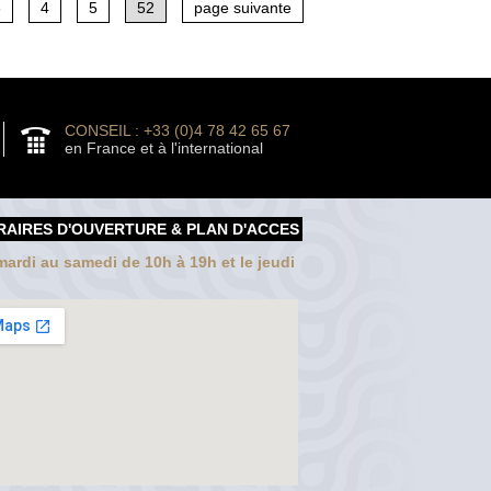
3
4
5
52
page suivante
CONSEIL : +33 (0)4 78 42 65 67
en France et à l'international
RAIRES D'OUVERTURE & PLAN D'ACCES
ardi au samedi de 10h à 19h et le jeudi