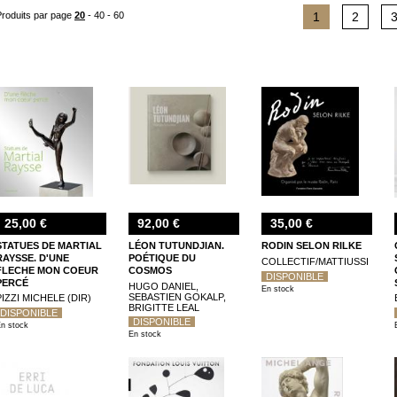
« Giacometti, Marini, Richier, La figure tourmentée » (musée des Beaux-Arts
Produits par page
20
-
40
-
60
1
2
bronzes from the hill collection » (Frick collection).
Vous trouverez enfin dans ce rayon des ouvrages techniques comme « Sculpture
des manuels comme le « Dictionnaire international de la sculpture moderne et c
de l'art comme « La sculpture gothique en France » de Fabienne Joubert, « Qu'e
l'Antiquité au XXe siècle » de Rudolf Wittkower, (Éditions Macula) et « Passage
de Rosalind Krauss (Éditions Macula).
25,00 €
92,00 €
35,00 €
STATUES DE MARTIAL
LÉON TUTUNDJIAN.
RODIN SELON RILKE
RAYSSE. D'UNE
POÉTIQUE DU
COLLECTIF/MATTIUSSI
FLECHE MON COEUR
COSMOS
DISPONIBLE
PERCÉ
HUGO DANIEL,
En stock
SEBASTIEN GOKALP,
PIZZI MICHELE (DIR)
BRIGITTE LEAL
DISPONIBLE
DISPONIBLE
n stock
En stock