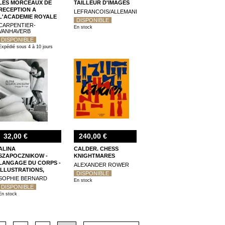
LES MORCEAUX DE
TAILLEUR D'IMAGES
RECEPTION A
LEFRANCOIS/ALLEMAND
L'ACADEMIE ROYALE
DISPONIBLE
DE PEINTURE ET DE
CARPENTIER-
En stock
SCULPTURE (1657-
VANHAVERB
DISPONIBLE
Expédié sous 4 à 10 jours
32,00 €
240,00 €
ALINA
CALDER. CHESS
SZAPOCZNIKOW -
KNIGHTMARES
LANGAGE DU CORPS -
ALEXANDER ROWER
ILLUSTRATIONS,
DISPONIBLE
COULEUR
SOPHIE BERNARD
En stock
DISPONIBLE
En stock