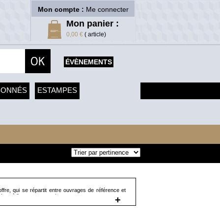
Mon compte :
Me connecter
Mon panier :
0,00 €
( article)
ÉVÈNEMENTS
SONNÉS
ESTAMPES
offre, qui se répartit entre ouvrages de référence et
tique à l'art contemporain.
+
considérées comme des classiques (par exemple
 par Rudolf Wittkower, et « Henri Gaudier Brzeska »
position comme « Ron Muech » (Fondation Cartier),
e Rodin), « Louise Bourgeois » (Centre Pompidou),