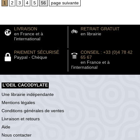
1
2
3
4
5
56
page suivante
LIVRAISON
RETRAIT GRATUIT
en France et à
en librairie
l'international
PAIEMENT SÉCURISÉ
CONSEIL : +33 (0)4 78 42
Paypal - Chèque
65 67
en France et à
l'international
L'OEIL CACODYLATE
Une librairie indépendante
Mentions légales
Conditions générales de ventes
Livraison et retours
Aide
Nous contacter