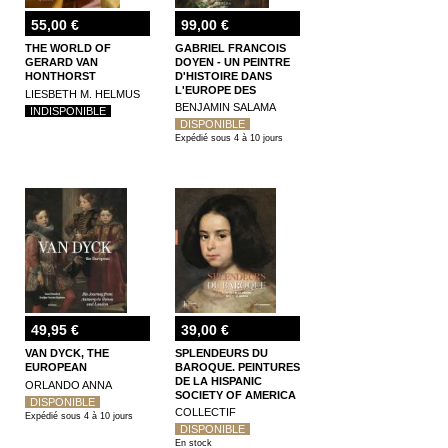
55,00 €
99,00 €
THE WORLD OF
GABRIEL FRANCOIS
GERARD VAN
DOYEN - UN PEINTRE
HONTHORST
D'HISTOIRE DANS
L'EUROPE DES
LIESBETH M. HELMUS
LUMIERES
BENJAMIN SALAMA
INDISPONIBLE
DISPONIBLE
Expédié sous 4 à 10 jours
49,95 €
39,00 €
VAN DYCK, THE
SPLENDEURS DU
EUROPEAN
BAROQUE. PEINTURES
DE LA HISPANIC
ORLANDO ANNA
SOCIETY OF AMERICA
DISPONIBLE
COLLECTIF
Expédié sous 4 à 10 jours
DISPONIBLE
En stock