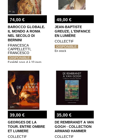
74,00 €
49,00 €
BAROCCO GLOBALE.
JEAN-BAPTISTE
IL MONDO A ROMA
GREUZE. L'ENFANCE
NEL SECOLO DI
EN LUMIÈRE
BERNINI
COLLECTIF
FRANCESCA
DISPONIBLE
CAPPELLETTI,
En stock
FRANCESCO
FREDDOLINI
DISPONIBLE
Expédié sous 4 à 10 jours
39,00 €
35,00 €
GEORGES DE LA
DE REMBRANDT A VAN
TOUR. ENTRE OMBRE
GOGH - COLLECTION
ET LUMIERE
ARMAND HAMMER
COLLECTIF
COLLECTIF