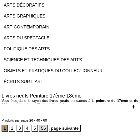
ARTS DÉCORATIFS
ARTS GRAPHIQUES
ART CONTEMPORAIN
ARTS DU SPECTACLE
POLITIQUE DES ARTS
SCIENCE ET TECHNIQUES DES ARTS
OBJETS ET PRATIQUES DU COLLECTIONNEUR
ÉCRITS SUR L'ART
Livres neufs Peinture 17ème 18ème
Vous êtes dans le rayon des
livres neufs
consacrés à la
peinture du 17ème et du
18ème siècles
. Notre
librairie d'art à Lyon
vous propose un vaste choix. Nous vous
+
proposons des livres d'art publiés par des éditeurs français ou étrangers. Vous trouverez
essentiellement des ouvrages sous la forme de monographies, de catalogues d'exposition,
de collection ou de musée, consacrés à des peintres comme Chardin, David, Fragonard,
Rubens,Georges Stubbs, Georges de La Tour, Velázquez,Vermeer, Watteau, Zurbaran...
Produits par page
20
-
40
-
60
Pour toutes questions ou demandes particulières sur les
livres d'art, les livres rares
,
vous pouvez nous appeler ou venir nous voir, notre
librairie est à Lyon
.
1
2
3
4
5
56
page suivante