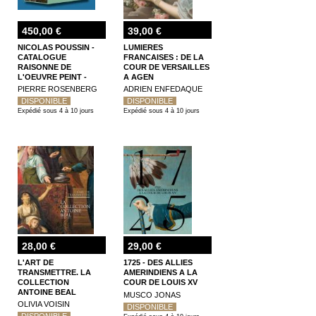
450,00 €
39,00 €
NICOLAS POUSSIN -
LUMIERES
CATALOGUE
FRANCAISES : DE LA
RAISONNE DE
COUR DE VERSAILLES
L'OEUVRE PEINT -
A AGEN
COFFRET (4
PIERRE ROSENBERG
ADRIEN ENFEDAQUE
VOLUMES)
DISPONIBLE
DISPONIBLE
Expédié sous 4 à 10 jours
Expédié sous 4 à 10 jours
28,00 €
29,00 €
L'ART DE
1725 - DES ALLIES
TRANSMETTRE. LA
AMERINDIENS A LA
COLLECTION
COUR DE LOUIS XV
ANTOINE BEAL
MUSCO JONAS
OLIVIA VOISIN
DISPONIBLE
DISPONIBLE