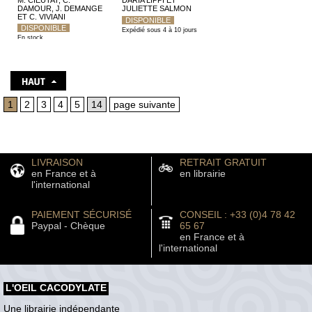
HOLLYWOOD
DAMOUR, J. DEMANGE
JULIETTE SALMON
ET C. VIVIANI
DISPONIBLE
DISPONIBLE
Expédié sous 4 à 10 jours
En stock
1
2
3
4
5
14
page suivante
LIVRAISON
RETRAIT GRATUIT
en France et à
en librairie
l'international
PAIEMENT SÉCURISÉ
CONSEIL : +33 (0)4 78 42
Paypal - Chèque
65 67
en France et à
l'international
L'OEIL CACODYLATE
Une librairie indépendante