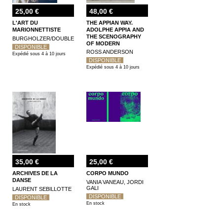
25,00 €
48,00 €
L'ART DU
THE APPIAN WAY.
MARIONNETTISTE
ADOLPHE APPIA AND
THE SCENOGRAPHY
BURGHOLZER/DOUBLET
OF MODERN
DISPONIBLE
ARCHITECTURE
ROSS ANDERSON
Expédié sous 4 à 10 jours
DISPONIBLE
Expédié sous 4 à 10 jours
35,00 €
25,00 €
ARCHIVES DE LA
CORPO MUNDO
DANSE
VANIA VANEAU, JORDI
GALI
LAURENT SEBILLOTTE
DISPONIBLE
DISPONIBLE
En stock
En stock