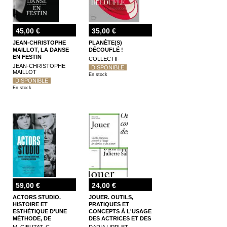
45,00 €
35,00 €
JEAN-CHRISTOPHE
PLANÈTE(S)
MAILLOT, LA DANSE
DÉCOUFLÉ !
EN FESTIN
COLLECTIF
JEAN-CHRISTOPHE
DISPONIBLE
MAILLOT
En stock
DISPONIBLE
En stock
59,00 €
24,00 €
ACTORS STUDIO.
JOUER. OUTILS,
HISTOIRE ET
PRATIQUES ET
ESTHÉTIQUE D'UNE
CONCEPTS À L'USAGE
MÉTHODE, DE
DES ACTRICES ET DES
BROADWAY À
ACTEURS
M. CIEUTAT, C.
DARIA LIPPI ET