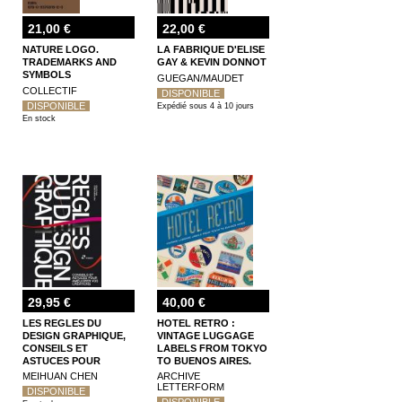
21,00 €
22,00 €
NATURE LOGO.
LA FABRIQUE D'ELISE
TRADEMARKS AND
GAY & KEVIN DONNOT
SYMBOLS
GUEGAN/MAUDET
COLLECTIF
DISPONIBLE
DISPONIBLE
Expédié sous 4 à 10 jours
En stock
29,95 €
40,00 €
LES REGLES DU
HOTEL RETRO :
DESIGN GRAPHIQUE,
VINTAGE LUGGAGE
CONSEILS ET
LABELS FROM TOKYO
ASTUCES POUR
TO BUENOS AIRES.
AMELIORER VOS
330 TRAVEL
MEIHUAN CHEN
ARCHIVE
CREATIONS
EPHEMERA STICKERS
LETTERFORM
DISPONIBLE
DISPONIBLE