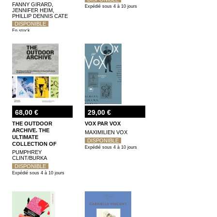
FANNY GIRARD,
Expédié sous 4 à 10 jours
JENNIFER HEIM,
PHILLIP DENNIS CATE
DISPONIBLE
En stock
68,00 €
29,00 €
THE OUTDOOR
VOX PAR VOX
ARCHIVE. THE
MAXIMILIEN VOX
ULTIMATE
DISPONIBLE
COLLECTION OF
Expédié sous 4 à 10 jours
ADVENTURE &
PUMPHREY
SPORTING GRAPHICS
CLINT/BURKA
DISPONIBLE
Expédié sous 4 à 10 jours