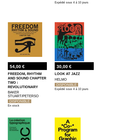
Expédié sous 4 à 10 jours
54,00 €
30,00 €
FREEDOM, RHYTHM
LOOK AT JAZZ
AND SOUND CHAPTER
HELMO
TWO :
DISPONIBLE
REVOLUTIONARY
Expédié sous 4 à 10 jours
JAZZ ORIGINAL
BAKER
COVER ART 1965-83
STUART/PETERSO
DISPONIBLE
En stock