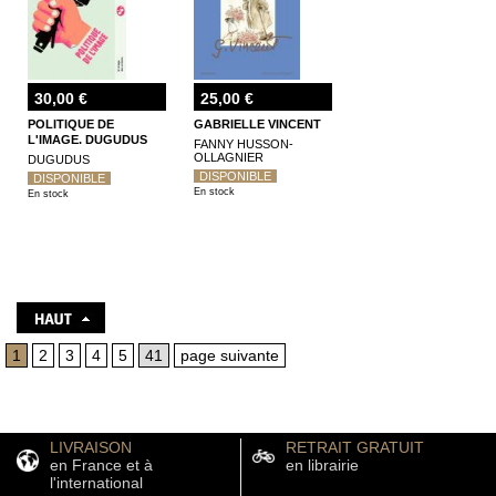
30,00 €
25,00 €
POLITIQUE DE
GABRIELLE VINCENT
L'IMAGE. DUGUDUS
FANNY HUSSON-
OLLAGNIER
DUGUDUS
DISPONIBLE
DISPONIBLE
En stock
En stock
1
2
3
4
5
41
page suivante
LIVRAISON
RETRAIT GRATUIT
en France et à
en librairie
l'international