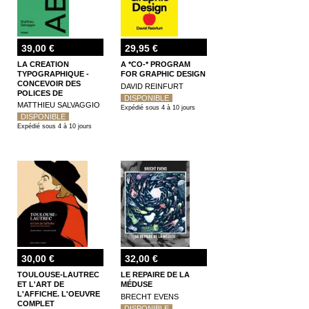
39,00 €
29,95 €
LA CREATION
A *CO-* PROGRAM
TYPOGRAPHIQUE -
FOR GRAPHIC DESIGN
CONCEVOIR DES
DAVID REINFURT
POLICES DE
DISPONIBLE
CARACTERE
MATTHIEU SALVAGGIO
Expédié sous 4 à 10 jours
DISPONIBLE
Expédié sous 4 à 10 jours
30,00 €
32,00 €
TOULOUSE-LAUTREC
LE REPAIRE DE LA
ET L'ART DE
MÉDUSE
L'AFFICHE. L'OEUVRE
BRECHT EVENS
COMPLET
DISPONIBLE