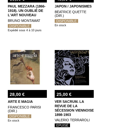
PAUL MEZZARA (1866-
JAPON / JAPONISMES
1918). UN OUBLIÉ DE
BÉATRICE QUETTE
L'ART NOUVEAU
(DIR.)
BRUNO MONTAMAT
DISPONIBLE
En stock
DISPONIBLE
Expédié sous 4 à 10 jours
28,00 €
25,00 €
ARTE E MAGIA
VER SACRUM. LA
REVUE DE LA
FRANCESCO PARISI
SÉCESSION VIENNOISE
(DIR.)
1898-1903
DISPONIBLE
VALERIO TERRAROLI
En stock
EPUISÉ