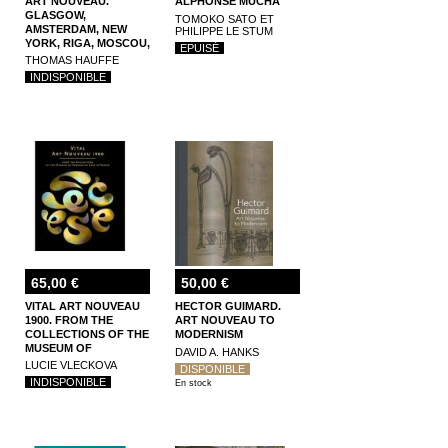
ART NOUVEAU.
ALPHONSE MUCHA
GLASGOW,
TOMOKO SATO ET
AMSTERDAM, NEW
PHILIPPE LE STUM
YORK, RIGA, MOSCOU,
EPUISÉ
CHICAGO
THOMAS HAUFFE
INDISPONIBLE
65,00 €
50,00 €
VITAL ART NOUVEAU
HECTOR GUIMARD.
1900. FROM THE
ART NOUVEAU TO
COLLECTIONS OF THE
MODERNISM
MUSEUM OF
DAVID A. HANKS
DECORATIVE ARTS IN
LUCIE VLECKOVA
DISPONIBLE
PRAGUE
INDISPONIBLE
En stock