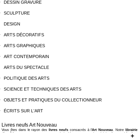
DESSIN GRAVURE
SCULPTURE
DESIGN
ARTS DÉCORATIFS
ARTS GRAPHIQUES
ART CONTEMPORAIN
ARTS DU SPECTACLE
POLITIQUE DES ARTS
SCIENCE ET TECHNIQUES DES ARTS
OBJETS ET PRATIQUES DU COLLECTIONNEUR
ÉCRITS SUR L'ART
Livres neufs Art Nouveau
Vous êtes dans le rayon des
livres neufs
consacrés à l'
Art Nouveau
. Notre
librairie
d'art à Lyon
vous propose un vaste choix. Vous trouverez donc ici des livres qui étudient
+
dans le détail les spécificités stylistiques de l'Art Nouveau -ses origines, ses