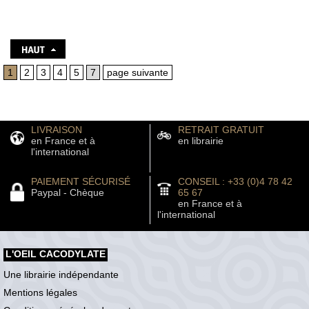
1
2
3
4
5
7
page suivante
LIVRAISON
RETRAIT GRATUIT
en France et à
en librairie
l'international
PAIEMENT SÉCURISÉ
CONSEIL : +33 (0)4 78 42
Paypal - Chèque
65 67
en France et à
l'international
L'OEIL CACODYLATE
Une librairie indépendante
Mentions légales