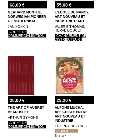
68,00 €
55,00 €
GERHARD MUNTHE.
L'ÉCOLE DE NANCY.
NORWEGIAN PIONEER
ART NOUVEAU ET
OF MODERNISM
INDUSTRIE D'ART
JAN KOKKIN
VALÉRIE THOMAS,
HERVÉ DOUCET
ARRÊT DE
COMMERCIALISATION
CHANGEMENT DE
DISTRIBUTEUR
28,00 €
29,20 €
THE ART OF AUBREY
ALFONS MUCHA,
BEARDSLEY
AFFICHISTE ENTRE
ART NOUVEAU ET
ARTHUR SYMONS
INDUSTRIE
ARRÊT DE
THIERRY DEVYNCK
COMMERCIALISATION
DISPONIBLE
En stock