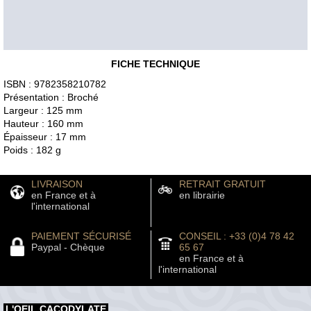
FICHE TECHNIQUE
ISBN : 9782358210782
Présentation : Broché
Largeur : 125 mm
Hauteur : 160 mm
Épaisseur : 17 mm
Poids : 182 g
LIVRAISON
RETRAIT GRATUIT
en France et à
en librairie
l'international
PAIEMENT SÉCURISÉ
CONSEIL : +33 (0)4 78 42
Paypal - Chèque
65 67
en France et à
l'international
L'OEIL CACODYLATE