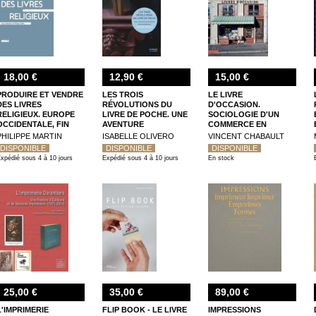
18,00 €
12,90 €
15,00 €
PRODUIRE ET VENDRE
LES TROIS
LE LIVRE
DES LIVRES
RÉVOLUTIONS DU
D'OCCASION.
RELIGIEUX. EUROPE
LIVRE DE POCHE. UNE
SOCIOLOGIE D'UN
OCCIDENTALE, FIN
AVENTURE
COMMERCE EN
XVE - FIN XVIIE SIÈCLE
EUROPÉENNE
TRANSITION
PHILIPPE MARTIN
ISABELLE OLIVERO
VINCENT CHABAULT
DISPONIBLE
DISPONIBLE
DISPONIBLE
xpédié sous 4 à 10 jours
Expédié sous 4 à 10 jours
En stock
25,00 €
35,00 €
89,00 €
L'IMPRIMERIE
FLIP BOOK - LE LIVRE
IMPRESSIONS