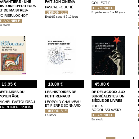
DARANTIERE - UNE
FAIT SON CINEMA
COLLECTIF
HISTOIRE D'EDITEURS
PASCAL FOUCHÉ
DISPONIBLE
ET DE MAISTRES-
DISPONIBLE
Expédié sous 4 à 10 jours
IMPRIMEUR (1871-2014)
POIRIER/LOCHOT
Expédié sous 4 à 10 jours
DISPONIBLE
n stock
13,95 €
18,00 €
45,00 €
BESTIAIRES DU
LES HISTOIRES DE
DE DELACROIX AUX
MOYEN ÂGE
PETIT RENAUD
SURRÉALISTES. UN
SIÈCLE DE LIVRES
MICHEL PASTOUREAU
LÉOPOLD CHAUVEAU
ET PIERRE BONNARD
JULIEN
EN RÉIMPRESSION
BOGOUSSLAVSKY
DISPONIBLE
DISPONIBLE
En stock
En stock