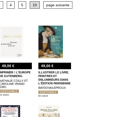
 ainsi que des ouvrages consacrés à des mouvements
3
4
5
10
page suivante
)".
49,00 €
49,00 €
IMPRIMER ! L'EUROPE
ILLUSTRER LE LIVRE.
DE GUTENBERG
PEINTRES ET
ENLUMINEURS DANS
NATHALIE COILLY ET
L'ÉDITION PARISIENNE
CAROLINE VRAND
(DIR)
DE LA RENAISSANCE
BAYDOVA/LEPROUX
(1540-1585)
DISPONIBLE
DISPONIBLE
En stock
En stock