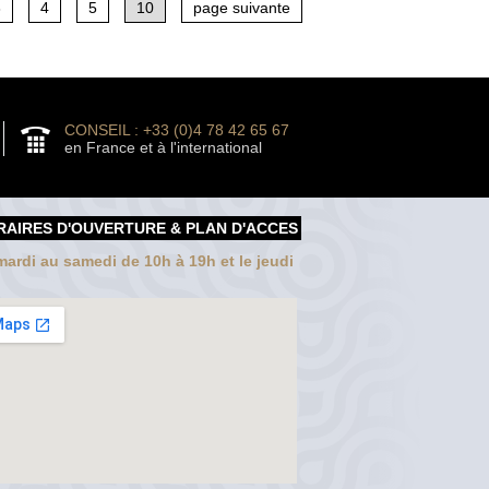
3
4
5
10
page suivante
CONSEIL : +33 (0)4 78 42 65 67
en France et à l'international
RAIRES D'OUVERTURE & PLAN D'ACCES
ardi au samedi de 10h à 19h et le jeudi