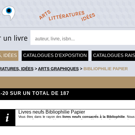
, IDÉES
CATALOGUES D'EXPOSITION
CATALOGUES RAI
RATURES, IDÉES
>
ARTS GRAPHIQUES
>
BIBLIOPHILIE PAPIER
1-20 SUR UN TOTAL DE 187
Livres neufs Bibliophilie Papier
Vous êtes dans le rayon des
livres neufs consacrés à la Bibliophilie
. Nous
nouveautés, monographies, catalogues d'exposition, de collection ou de m
collectionneurs et bibliophiles ainsi qu'aux métiers du livre. Vous trouvere
rigueur" de Jacqueline Liekens, des ouvrages généralistes comme " Le livre d
Mathieu Lommen ou "Six siècles d'art du livre" de Pascal Fulacher ou des text
imaginaire et poétique du livre fin-de-siècle" d'Evanghélia Stead, des ouvrages