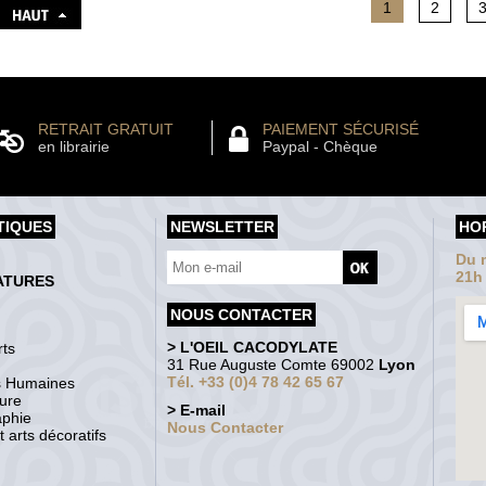
1
2
RETRAIT GRATUIT
PAIEMENT SÉCURISÉ
en librairie
Paypal - Chèque
TIQUES
NEWSLETTER
HO
Du m
21h
ATURES
NOUS CONTACTER
> L'OEIL CACODYLATE
ts
31 Rue Auguste Comte 69002
Lyon
Tél. +33 (0)4 78 42 65 67
s Humaines
ture
> E-mail
aphie
Nous Contacter
 arts décoratifs