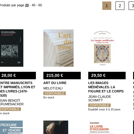
livre comme le relieur Jean de Gonet ou le collectionneur Paul Destribats,
Produits par page
20
-
40
-
60
1
2
spécifiques, comme "Futur antérieur. L'avant-garde et le livre yiddish (1914-1939
28,00 €
215,00 €
29,50 €
ENTRE MANUSCRITS
ART DU LIVRE
LES IMAGES
ET IMPRIMÉS, LYON ET
MÉDIÉVALES. LA
MELOT/ZALI
SES LIVRES (1470-
FIGURE ET LE CORPS
DISPONIBLE
1520)
JEAN-CLAUDE
En stock
SCHMITT
JEAN-BENOÎT
KRUMENACKER
DISPONIBLE
DISPONIBLE
Expédié sous 4 à 10 jours
n stock