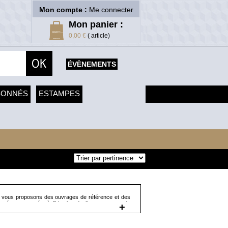
Mon compte :
Me connecter
Mon panier :
0,00 €
( article)
ÉVÈNEMENTS
SONNÉS
ESTAMPES
 vous proposons des ouvrages de référence et des
usée, consacrés à l'histoire du livre, aux grands
+
z ainsi des manuels comme "La reliure. Technique et
es livres. Graphisme des livres au fil du temps" de
es théoriques comme "La chair du livre. Matérialité,
 consacrés à des figures importantes de l'histoire du