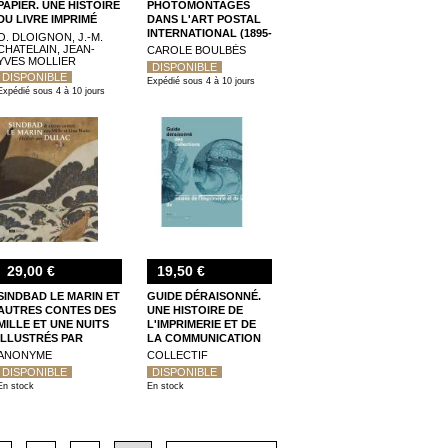
PAPIER. UNE HISTOIRE
PHOTOMONTAGES
DU LIVRE IMPRIMÉ
DANS L'ART POSTAL
INTERNATIONAL (1895-
O. DLOIGNON, J.-M.
1925)
CHATELAIN, JEAN-
CAROLE BOULBÈS
YVES MOLLIER
DISPONIBLE
DISPONIBLE
Expédié sous 4 à 10 jours
Expédié sous 4 à 10 jours
29,00 €
19,50 €
SINDBAD LE MARIN ET
GUIDE DÉRAISONNÉ.
AUTRES CONTES DES
UNE HISTOIRE DE
MILLE ET UNE NUITS
L'IMPRIMERIE ET DE
ILLUSTRÉS PAR
LA COMMUNICATION
DULAC
GRAPHIQUE
ANONYME
COLLECTIF
DISPONIBLE
DISPONIBLE
En stock
En stock