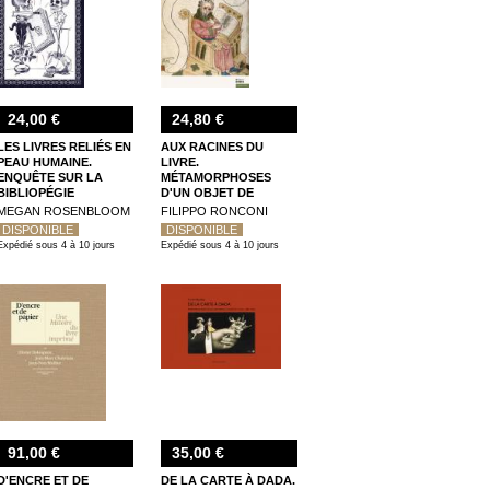
24,00 €
24,80 €
LES LIVRES RELIÉS EN
AUX RACINES DU
PEAU HUMAINE.
LIVRE.
ENQUÊTE SUR LA
MÉTAMORPHOSES
BIBLIOPÉGIE
D'UN OBJET DE
ANTHROPODERMIQUE
L'ANTIQUIQUITÉ AU
MEGAN ROSENBLOOM
FILIPPO RONCONI
MOYEN ÂGE
DISPONIBLE
DISPONIBLE
Expédié sous 4 à 10 jours
Expédié sous 4 à 10 jours
91,00 €
35,00 €
D'ENCRE ET DE
DE LA CARTE À DADA.