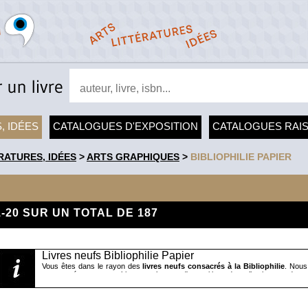
, IDÉES
CATALOGUES D'EXPOSITION
CATALOGUES RAI
RATURES, IDÉES
>
ARTS GRAPHIQUES
>
BIBLIOPHILIE PAPIER
1-20 SUR UN TOTAL DE 187
Livres neufs Bibliophilie Papier
Vous êtes dans le rayon des
livres neufs consacrés à la Bibliophilie
. Nous
nouveautés, monographies, catalogues d'exposition, de collection ou de m
collectionneurs et bibliophiles ainsi qu'aux métiers du livre. Vous trouvere
rigueur" de Jacqueline Liekens, des ouvrages généralistes comme " Le livre d
Mathieu Lommen ou "Six siècles d'art du livre" de Pascal Fulacher ou des text
imaginaire et poétique du livre fin-de-siècle" d'Evanghélia Stead, des ouvrages