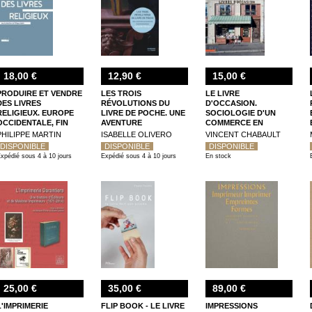
18,00 €
12,90 €
15,00 €
PRODUIRE ET VENDRE
LES TROIS
LE LIVRE
DES LIVRES
RÉVOLUTIONS DU
D'OCCASION.
RELIGIEUX. EUROPE
LIVRE DE POCHE. UNE
SOCIOLOGIE D'UN
OCCIDENTALE, FIN
AVENTURE
COMMERCE EN
XVE - FIN XVIIE SIÈCLE
EUROPÉENNE
TRANSITION
PHILIPPE MARTIN
ISABELLE OLIVERO
VINCENT CHABAULT
DISPONIBLE
DISPONIBLE
DISPONIBLE
xpédié sous 4 à 10 jours
Expédié sous 4 à 10 jours
En stock
25,00 €
35,00 €
89,00 €
L'IMPRIMERIE
FLIP BOOK - LE LIVRE
IMPRESSIONS