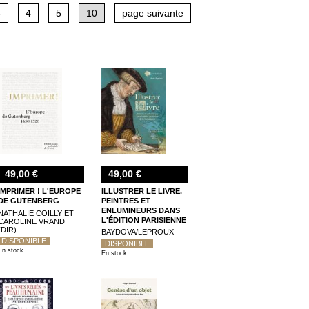
 ainsi que des ouvrages consacrés à des mouvements
3
4
5
10
page suivante
)".
49,00 €
49,00 €
IMPRIMER ! L'EUROPE
ILLUSTRER LE LIVRE.
DE GUTENBERG
PEINTRES ET
ENLUMINEURS DANS
NATHALIE COILLY ET
L'ÉDITION PARISIENNE
CAROLINE VRAND
(DIR)
DE LA RENAISSANCE
BAYDOVA/LEPROUX
(1540-1585)
DISPONIBLE
DISPONIBLE
En stock
En stock