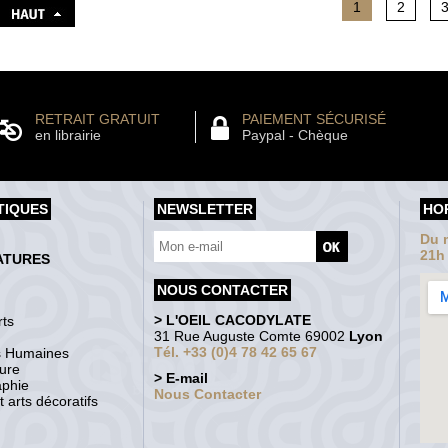
1
2
RETRAIT GRATUIT
PAIEMENT SÉCURISÉ
en librairie
Paypal - Chèque
TIQUES
NEWSLETTER
HO
Du m
21h
ATURES
NOUS CONTACTER
> L'OEIL CACODYLATE
ts
31 Rue Auguste Comte 69002
Lyon
Tél. +33 (0)4 78 42 65 67
s Humaines
ture
> E-mail
aphie
Nous Contacter
 arts décoratifs