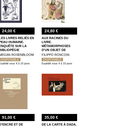
24,00 €
24,80 €
LES LIVRES RELIÉS EN
AUX RACINES DU
PEAU HUMAINE.
LIVRE.
ENQUÊTE SUR LA
MÉTAMORPHOSES
BIBLIOPÉGIE
D'UN OBJET DE
ANTHROPODERMIQUE
L'ANTIQUIQUITÉ AU
MEGAN ROSENBLOOM
FILIPPO RONCONI
MOYEN ÂGE
DISPONIBLE
DISPONIBLE
Expédié sous 4 à 10 jours
Expédié sous 4 à 10 jours
91,00 €
35,00 €
D'ENCRE ET DE
DE LA CARTE À DADA.