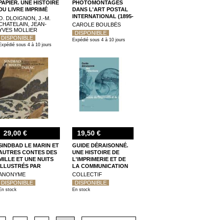
PAPIER. UNE HISTOIRE
PHOTOMONTAGES
DU LIVRE IMPRIMÉ
DANS L'ART POSTAL
INTERNATIONAL (1895-
O. DLOIGNON, J.-M.
1925)
CHATELAIN, JEAN-
CAROLE BOULBÈS
YVES MOLLIER
DISPONIBLE
DISPONIBLE
Expédié sous 4 à 10 jours
Expédié sous 4 à 10 jours
29,00 €
19,50 €
SINDBAD LE MARIN ET
GUIDE DÉRAISONNÉ.
AUTRES CONTES DES
UNE HISTOIRE DE
MILLE ET UNE NUITS
L'IMPRIMERIE ET DE
ILLUSTRÉS PAR
LA COMMUNICATION
DULAC
GRAPHIQUE
ANONYME
COLLECTIF
DISPONIBLE
DISPONIBLE
En stock
En stock