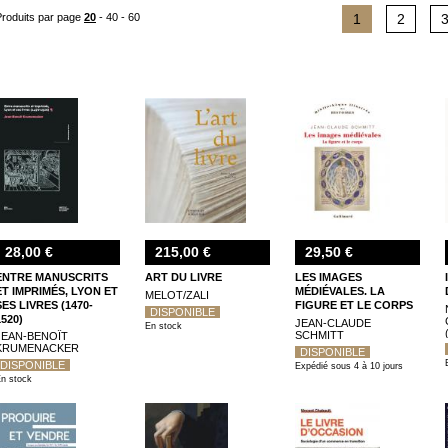
livre comme le relieur Jean de Gonet ou le collectionneur Paul Destribats,
Produits par page
20
-
40
-
60
1
2
spécifiques, comme "Futur antérieur. L'avant-garde et le livre yiddish (1914-1939
28,00 €
215,00 €
29,50 €
ENTRE MANUSCRITS
ART DU LIVRE
LES IMAGES
ET IMPRIMÉS, LYON ET
MÉDIÉVALES. LA
MELOT/ZALI
SES LIVRES (1470-
FIGURE ET LE CORPS
DISPONIBLE
1520)
JEAN-CLAUDE
En stock
SCHMITT
JEAN-BENOÎT
KRUMENACKER
DISPONIBLE
DISPONIBLE
Expédié sous 4 à 10 jours
n stock