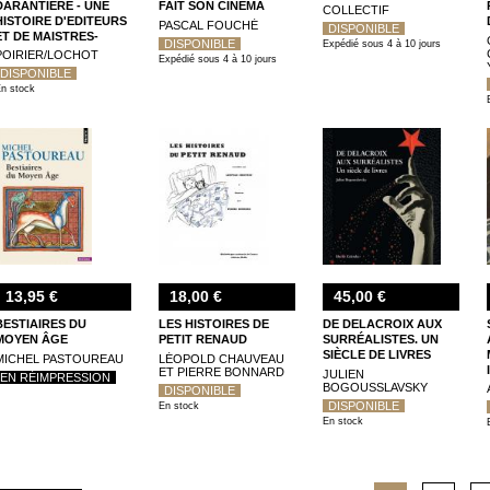
DARANTIERE - UNE
FAIT SON CINEMA
COLLECTIF
HISTOIRE D'EDITEURS
PASCAL FOUCHÉ
DISPONIBLE
ET DE MAISTRES-
DISPONIBLE
Expédié sous 4 à 10 jours
IMPRIMEUR (1871-2014)
POIRIER/LOCHOT
Expédié sous 4 à 10 jours
DISPONIBLE
n stock
13,95 €
18,00 €
45,00 €
BESTIAIRES DU
LES HISTOIRES DE
DE DELACROIX AUX
MOYEN ÂGE
PETIT RENAUD
SURRÉALISTES. UN
SIÈCLE DE LIVRES
MICHEL PASTOUREAU
LÉOPOLD CHAUVEAU
ET PIERRE BONNARD
JULIEN
EN RÉIMPRESSION
BOGOUSSLAVSKY
DISPONIBLE
DISPONIBLE
En stock
En stock