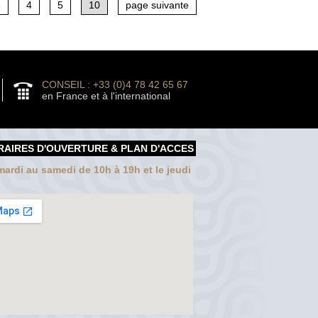
3
4
5
10
page suivante
CONSEIL : +33 (0)4 78 42 65 67
en France et à l'international
RAIRES D'OUVERTURE & PLAN D'ACCES
ardi au samedi de 10h à 19h et le jeudi