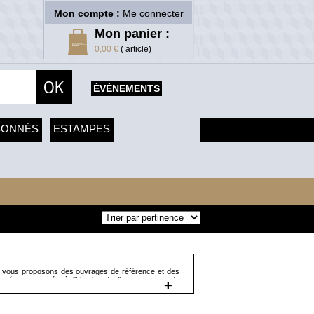
Mon compte :
Me connecter
Mon panier :
0,00 €
( article)
ÉVÈNEMENTS
SONNÉS
ESTAMPES
 vous proposons des ouvrages de référence et des
usée, consacrés à l'histoire du livre, aux grands
+
z ainsi des manuels comme "La reliure. Technique et
es livres. Graphisme des livres au fil du temps" de
es théoriques comme "La chair du livre. Matérialité,
 consacrés à des figures importantes de l'histoire du