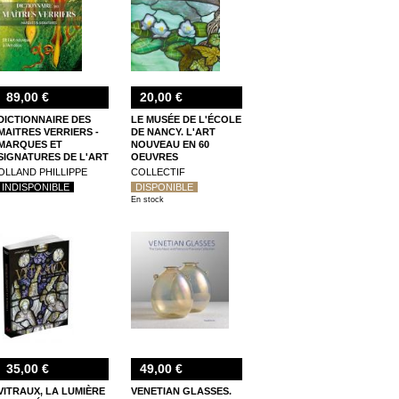
89,00 €
20,00 €
DICTIONNAIRE DES
LE MUSÉE DE L'ÉCOLE
MAITRES VERRIERS -
DE NANCY. L'ART
MARQUES ET
NOUVEAU EN 60
SIGNATURES DE L'ART
OEUVRES
NOUVEAU A L'ART
OLLAND PHILLIPPE
COLLECTIF
DECO
INDISPONIBLE
DISPONIBLE
En stock
35,00 €
49,00 €
VITRAUX, LA LUMIÈRE
VENETIAN GLASSES.