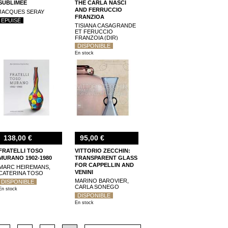
SUBLIMÉE
THE CARLA NASCI
AND FERRUCCIO
JACQUES SERAY
FRANZIOA
EPUISÉ
COLLECTION
TISIANA CASAGRANDE
ET FERUCCIO
FRANZOIA (DIR)
DISPONIBLE
En stock
138,00 €
95,00 €
FRATELLI TOSO
VITTORIO ZECCHIN:
MURANO 1902-1980
TRANSPARENT GLASS
FOR CAPPELLIN AND
MARC HEIREMANS,
VENINI
CATERINA TOSO
MARINO BAROVIER,
DISPONIBLE
CARLA SONEGO
En stock
DISPONIBLE
En stock