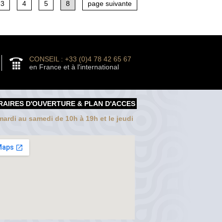
3
4
5
8
page suivante
CONSEIL : +33 (0)4 78 42 65 67
en France et à l'international
RAIRES D'OUVERTURE & PLAN D'ACCES
ardi au samedi de 10h à 19h et le jeudi