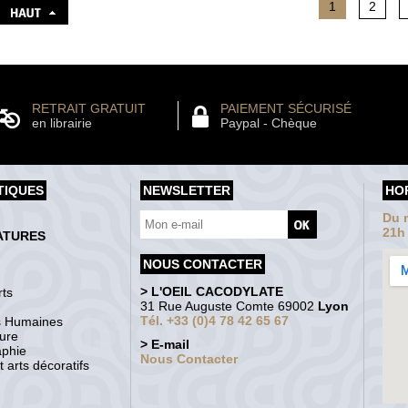
1
2
RETRAIT GRATUIT
PAIEMENT SÉCURISÉ
en librairie
Paypal - Chèque
TIQUES
NEWSLETTER
HO
Du m
21h
ATURES
NOUS CONTACTER
> L'OEIL CACODYLATE
ts
31 Rue Auguste Comte 69002
Lyon
Tél. +33 (0)4 78 42 65 67
s Humaines
ture
> E-mail
aphie
Nous Contacter
 arts décoratifs