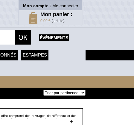
Mon compte :
Me connecter
Mon panier :
0,00 €
( article)
ÉVÈNEMENTS
SONNÉS
ESTAMPES
e offre comprend des ouvrages de référence et des
'exposition, de collections ou de musées, et couvre
+
s différentes aires géographiques et culturelles. Vous
ançois Décorchemont, Gallé, Max Ingrand, Angelo
 Jacques Gruber... Nous vous proposons aussi des
 Catalogue raisonné de l'oeuvre de verre" ou" René