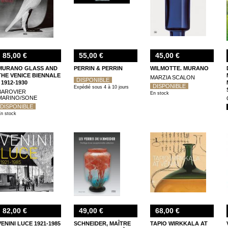
85,00 €
55,00 €
45,00 €
MURANO GLASS AND
PERRIN & PERRIN
WILMOTTE. MURANO
THE VENICE BIENNALE
MARZIA SCALON
DISPONIBLE
: 1912-1930
DISPONIBLE
Expédié sous 4 à 10 jours
BAROVIER
En stock
MARINO/SONE
DISPONIBLE
n stock
82,00 €
49,00 €
68,00 €
VENINI LUCE 1921-1985
SCHNEIDER, MAÎTRE
TAPIO WIRKKALA AT