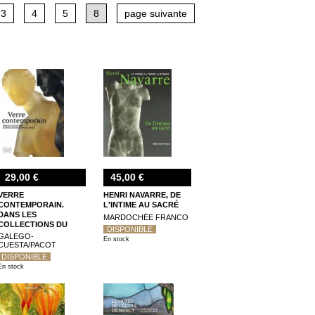
élix Marcilhac aux Editions de l'Amateur.
3
4
5
8
page suivante
29,00 €
45,00 €
VERRE
HENRI NAVARRE, DE
CONTEMPORAIN.
L'INTIME AU SACRÉ
DANS LES
MARDOCHÉE FRANCO
COLLECTIONS DU
DISPONIBLE
MUSÉE DES BEAUX-
GALEGO-
En stock
ARTS DE NANCY
CUESTA/PACOT
DISPONIBLE
En stock