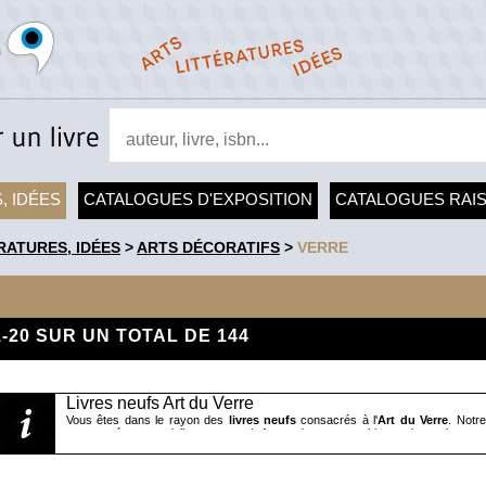
, IDÉES
CATALOGUES D'EXPOSITION
CATALOGUES RAI
RATURES, IDÉES
>
ARTS DÉCORATIFS
>
VERRE
1-20 SUR UN TOTAL DE 144
Livres neufs Art du Verre
Vous êtes dans le rayon des
livres neufs
consacrés à l'
Art du Verre
. Notr
nouveautés, essentiellement sous la forme de monographies et de catalogues d
l'ensemble de l'histoire du verre de l'Antiquité à la création contemporaine, dan
trouverez dans ce rayon des livres d'art consacrés à Baccarat, Daum, Fr
Mangiarotti, Claude Morin, Bernard Perrot, Carlo Scarpa, Amalric Walter,
catalogues raisonnés, comme "Maurice Marionot (1882-1960) Artisan Verrier,