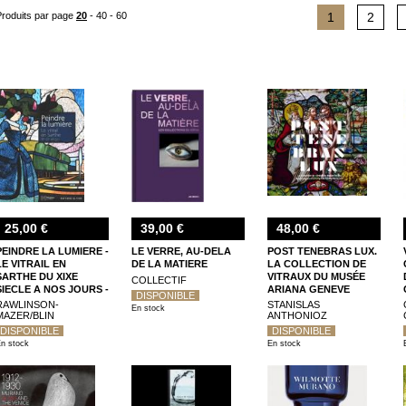
Lalique. Catalogue raisonné de l'oeuvre de verre", deux catalogues publiés par F
Produits par page
20
-
40
-
60
1
2
25,00 €
39,00 €
48,00 €
PEINDRE LA LUMIERE -
LE VERRE, AU-DELA
POST TENEBRAS LUX.
LE VITRAIL EN
DE LA MATIERE
LA COLLECTION DE
SARTHE DU XIXE
VITRAUX DU MUSÉE
COLLECTIF
SIECLE A NOS JOURS -
ARIANA GENEVE
DISPONIBLE
ILLUSTRATIONS,
RAWLINSON-
STANISLAS
En stock
COULEUR
MAZER/BLIN
ANTHONIOZ
DISPONIBLE
DISPONIBLE
n stock
En stock