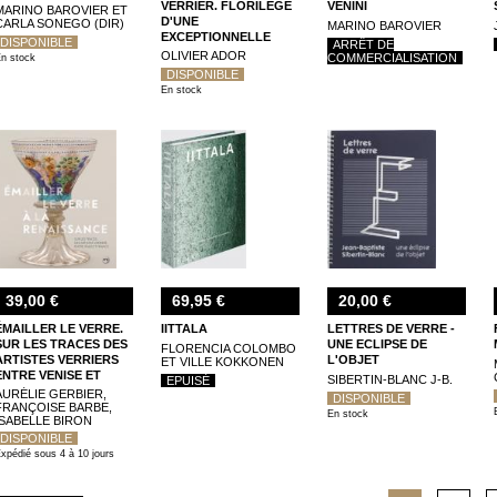
VERRIER. FLORILÈGE
VENINI
MARINO BAROVIER ET
D'UNE
CARLA SONEGO (DIR)
MARINO BAROVIER
EXCEPTIONNELLE
DISPONIBLE
ARRÊT DE
COLLECTION
OLIVIER ADOR
COMMERCIALISATION
n stock
DISPONIBLE
En stock
39,00 €
69,95 €
20,00 €
ÉMAILLER LE VERRE.
IITTALA
LETTRES DE VERRE -
SUR LES TRACES DES
UNE ECLIPSE DE
FLORENCIA COLOMBO
ARTISTES VERRIERS
L'OBJET
ET VILLE KOKKONEN
ENTRE VENISE ET
SIBERTIN-BLANC J-B.
EPUISÉ
FRANCE
AURÉLIE GERBIER,
DISPONIBLE
FRANÇOISE BARBE,
En stock
ISABELLE BIRON
DISPONIBLE
xpédié sous 4 à 10 jours