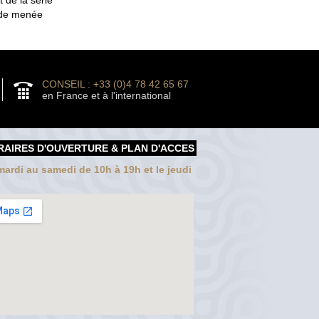
tude menée
CONSEIL : +33 (0)4 78 42 65 67
en France et à l'international
RAIRES D'OUVERTURE & PLAN D'ACCES
ardi au samedi de 10h à 19h et le jeudi