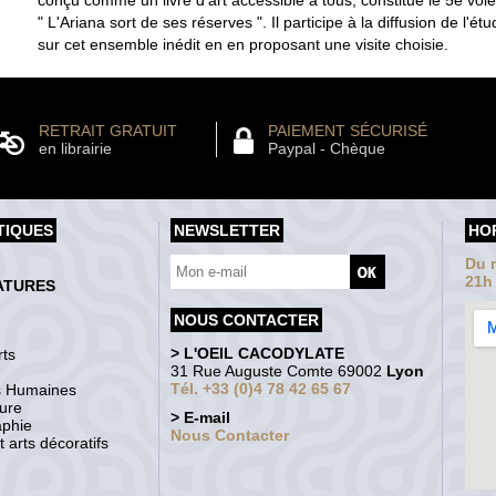
" L'Ariana sort de ses réserves ". Il participe à la diffusion de l'é
sur cet ensemble inédit en en proposant une visite choisie.
RETRAIT GRATUIT
PAIEMENT SÉCURISÉ
en librairie
Paypal - Chèque
TIQUES
NEWSLETTER
HO
Du m
21h
ATURES
NOUS CONTACTER
> L'OEIL CACODYLATE
ts
31 Rue Auguste Comte 69002
Lyon
Tél. +33 (0)4 78 42 65 67
s Humaines
ture
> E-mail
aphie
Nous Contacter
 arts décoratifs