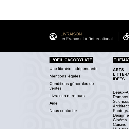
LIVRAISON
en France et à l'international
L'OEIL CACODYLATE
THEMA
Une librairie indépendante
ARTS
LITTER
Mentions légales
IDEES
Conditions générales de
ventes
Beaux-Ar
Livraison et retours
Romans
Science
Aide
Architec
Nous contacter
Photogr
Design et
Cinéma
Cuisine
Musique