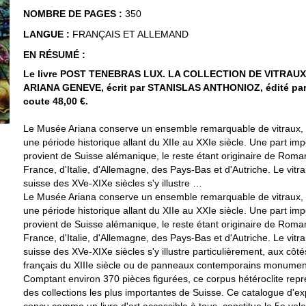
NOMBRE DE PAGES :
350
LANGUE :
FRANÇAIS ET ALLEMAND
EN RÉSUMÉ :
Le livre POST TENEBRAS LUX. LA COLLECTION DE VITRAU
ARIANA GENEVE, écrit par STANISLAS ANTHONIOZ, édité p
coute 48,00 €.
Le Musée Ariana conserve un ensemble remarquable de vitraux,
une période historique allant du XIIe au XXIe siècle. Une part im
provient de Suisse alémanique, le reste étant originaire de Roma
France, d'Italie, d'Allemagne, des Pays-Bas et d'Autriche. Le vitra
suisse des XVe-XIXe siècles s'y illustre …
Le Musée Ariana conserve un ensemble remarquable de vitraux,
une période historique allant du XIIe au XXIe siècle. Une part im
provient de Suisse alémanique, le reste étant originaire de Roma
France, d'Italie, d'Allemagne, des Pays-Bas et d'Autriche. Le vitra
suisse des XVe-XIXe siècles s'y illustre particulièrement, aux côté
français du XIIIe siècle ou de panneaux contemporains monumen
Comptant environ 370 pièces figurées, ce corpus hétéroclite repr
des collections les plus importantes de Suisse. Ce catalogue d'ex
conçu comme un livre d'art accessible à tous, constitue le 5e volet