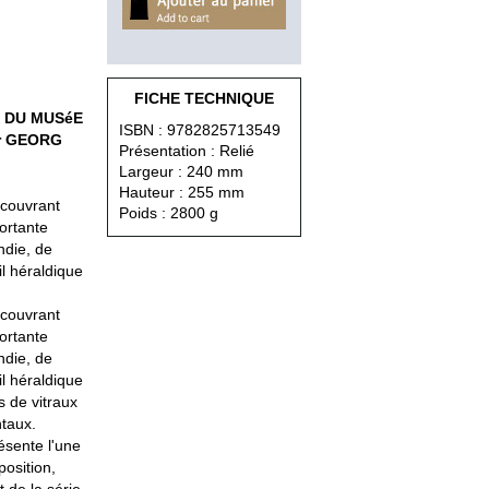
FICHE TECHNIQUE
X DU MUSéE
ISBN : 9782825713549
ar GEORG
Présentation : Relié
Largeur : 240 mm
Hauteur : 255 mm
 couvrant
Poids : 2800 g
portante
ndie, de
il héraldique
 couvrant
portante
ndie, de
il héraldique
s de vitraux
taux.
ésente l'une
position,
 de la série