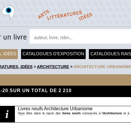
, IDÉES
CATALOGUES D'EXPOSITION
CATALOGUES RAI
RATURES, IDÉES
>
ARCHITECTURE
>
ARCHITECTURE URBANISM
1-20 SUR UN TOTAL DE 2 210
Livres neufs Architecture Urbanisme
Vous êtes dans le rayon des
livres neufs
consacrés à l'
Architecture
et à l
référence, couvre l'ensemble de ces champs disciplinaires. Vous trouverez d
monographies consacrées à de grandes figures de l'architecture ou de l'inte
Buckminster, Fuller, Garnier, Guimard, Zaha Hadid, Haussman, Louis I Kahn, Le 
l'Orme, John Pawson, Palladio, Pouillon, Mies Van Der Rohe, Ricciotti, Saarin
Wright...