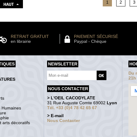
1
2
3
RETRAIT GRATUIT
PAIEMENT SÉCURISÉ
en librairie
Paypal - Chèque
TIQUES
NEWSLETTER
HO
Du m
21h
ATURES
NOUS CONTACTER
> L'OEIL CACODYLATE
ts
31 Rue Auguste Comte 69002
Lyon
Tél. +33 (0)4 78 42 65 67
s Humaines
ture
> E-mail
aphie
Nous Contacter
 arts décoratifs