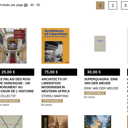
Produits par page
20
-
40
-
60
1
2
3
25,00 €
75,00 €
30,00 €
LE PALAIS DES ROIS
ARCHITECTS OF
SUPERQUADRA. ERIK
DE SARDAIGNE : UN
LIBERATION
VAN DER WEIJDE
MONUMENT AU
MODERNISM IN
ERIK VAN DER WEIJDE
COEUR DE L'HISTOIRE
WESTERN AFRICA
DISPONIBLE
DES MARALPINS
COLLECTIF
STIERLI MARTINO
En stock
DISPONIBLE
DISPONIBLE
n stock
En stock