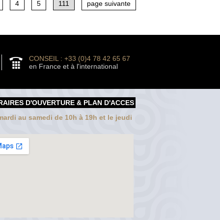
4
5
111
page suivante
CONSEIL : +33 (0)4 78 42 65 67
en France et à l'international
RAIRES D'OUVERTURE & PLAN D'ACCES
ardi au samedi de 10h à 19h et le jeudi