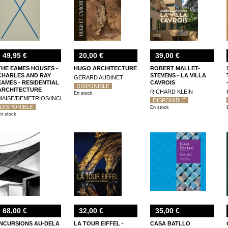
49,95 €
20,00 €
39,00 €
THE EAMES HOUSES -
HUGO ARCHITECTURE
ROBERT MALLET-
CHARLES AND RAY
STEVENS - LA VILLA
GERARD AUDINET
EAMES - RESIDENTIAL
CAVROIS
DISPONIBLE
ARCHITECTURE
RICHARD KLEIN
En stock
MAISE/DEMETRIOS/INCE
DISPONIBLE
DISPONIBLE
En stock
n stock
68,00 €
32,00 €
35,00 €
INCURSIONS AU-DELA
LA TOUR EIFFEL -
CASA BATLLO