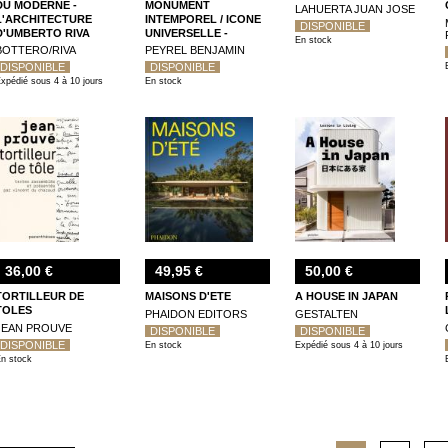
DU MODERNE -
MONUMENT
LAHUERTA JUAN JOSE
L'ARCHITECTURE
INTEMPOREL / ICONE
DISPONIBLE
D'UMBERTO RIVA
UNIVERSELLE -
En stock
NOUVELLE EDITION
BOTTERO/RIVA
PEYREL BENJAMIN
DISPONIBLE
DISPONIBLE
xpédié sous 4 à 10 jours
En stock
36,00 €
49,95 €
50,00 €
TORTILLEUR DE
MAISONS D'ETE
A HOUSE IN JAPAN
TOLES
PHAIDON EDITORS
GESTALTEN
JEAN PROUVE
DISPONIBLE
DISPONIBLE
DISPONIBLE
En stock
Expédié sous 4 à 10 jours
n stock