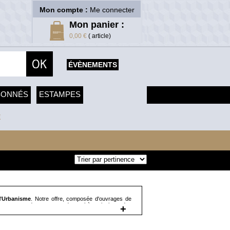
Mon compte :
Me connecter
Mon panier :
0,00 €
( article)
ÉVÈNEMENTS
SONNÉS
ESTAMPES
E
'
Urbanisme
. Notre offre, composée d'ouvrages de
ans ce rayon des ouvrages de synthèse ainsi que des
+
rvention urbaine comme Aalto, Mario Botta, Breuer,
Corbusier, Shigeru Ban, Ledoux, Le Vau, Philibert de
en, John Soane, Vasari, Viollet le Duc, Franck Lloyd