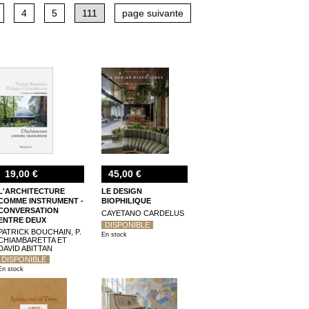
4
5
111
page suivante
19,00 €
45,00 €
L'ARCHITECTURE
LE DESIGN
COMME INSTRUMENT -
BIOPHILIQUE
CONVERSATION
CAYETANO CARDELUS
ENTRE DEUX
DISPONIBLE
ARCHITECTES
PATRICK BOUCHAIN, P.
En stock
ICONOCLASTES
CHIAMBARETTA ET
DAVID ABITTAN
DISPONIBLE
En stock