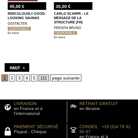
45,00 €
35,00 €
RIDICULOUSLY GOOD-
CARLO SCARPA : LE
LOOKING SAUNAS
MESSAGE DE LA
STRUCTURE (FR)
GESTALTEN
PERSON BRUNO
DISPONIBLE
DISPONIBLE
En stock
En stock
1
2
3
4
5
111
page suivante
LIVRAISON
RETRAIT GRATUIT
en France et à
en librairie
l'international
PAIEMENT SÉCURISÉ
CONSEIL : +33 (0)4 78 42
Paypal - Chèque
65 67
en France et à