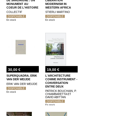
DE SARDAIGNE : UN
LIBERATION
MONUMENT AU
MODERNISM IN
COEUR DE L'HISTOIRE
WESTERN AFRICA
DES MARALPINS
COLLECTIF
STIERLI MARTINO
DISPONIBLE
DISPONIBLE
En stock
En stock
30,00 €
19,00 €
SUPERQUADRA. ERIK
L'ARCHITECTURE
VAN DER WEIJDE
COMME INSTRUMENT -
CONVERSATION
ERIK VAN DER WEIJDE
ENTRE DEUX
DISPONIBLE
ARCHITECTES
PATRICK BOUCHAIN, P.
En stock
ICONOCLASTES
CHIAMBARETTA ET
DAVID ABITTAN
DISPONIBLE
En stock