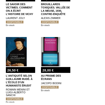
LE SAVOIR DES
BROUILLARDS
VICTIMES. COMMENT
TOXIQUES. VALLÉE DE
ON A ÉCRIT
LA MEUSE, 1930,
L'HISTOIRE DE VICHY
CONTRE-ENQUÊTE
ET DU GÉNOCIDE DES
LAURENT JOLY
ALEXIS ZIMMER
JUIFS
DISPONIBLE
DISPONIBLE
En stock
En stock
26,50 €
28,00 €
L'ANTIQUITÉ SELON
AU PRISME DES
GUILLAUME BUDÉ. À
ÉCRANS
L'ÉCOLE D'UN
JACOPO BODINI
HUMANISTE ÉRUDIT
DISPONIBLE
ROMAIN MENINI ET
En stock
LUIGI-ALBERTO
SANCHI
DISPONIBLE
En stock