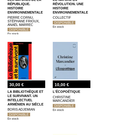
RÉPUBLIQUE.
RÉVOLUTION. UNE
HISTOIRE
HISTOIRE
ENVIRONNEMENTALE
ENVIRONNEMENTALE
DE LA FRANCE, 1870-
DE LA FRANCE, 1780-
PIERRE CORNU,
COLLECTIF
1940 (VOL. 2)
1870 (VOL.1)
STÉPHANE FRIOUX,
DISPONIBLE
ANAËL MARREC
En stock
DISPONIBLE
En stock
30,00 €
10,00 €
LA BIBLIOTHÈQUE ET
L'ÉCOPOÉTIQUE
LE SURVIVANT. UN
CHRISTINE
INTELLECTUEL
MARCANDIER
ARMÉNIEN AU SIÈCLE
DISPONIBLE
DES GÉNOCIDES
BORIS ADJEMIAN
En stock
DISPONIBLE
En stock