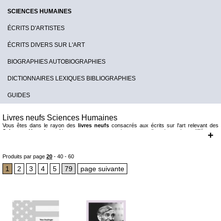
SCIENCES HUMAINES
ÉCRITS D'ARTISTES
ÉCRITS DIVERS SUR L'ART
BIOGRAPHIES AUTOBIOGRAPHIES
DICTIONNAIRES LEXIQUES BIBLIOGRAPHIES
GUIDES
Livres neufs Sciences Humaines
Vous êtes dans le rayon des
livres neufs
consacrés aux écrits sur l'art relevant des
Sciences Humaines.
Nous vous proposons des textes s'inscrivant dans différentes
+
approches théoriques, disciplines ou discours ayant l'art pour objet. Vous trouverez ici des
écrits (nouveautés et classiques) relevant de l'histoire de l'art (Panovsky, Riegl, Warburg,
Winckelmann...) mais aussi de l'anthropologie, de la sociologie de l'art...
Produits par page
20
-
40
-
60
1
2
3
4
5
79
page suivante