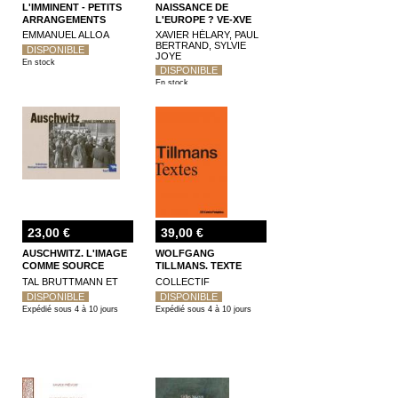
L'IMMINENT - PETITS
NAISSANCE DE
ARRANGEMENTS
L'EUROPE ? VE-XVE
AVEC UNE EPOQUE
SIÈCLE
EMMANUEL ALLOA
XAVIER HÉLARY, PAUL
BERTRAND, SYLVIE
DISPONIBLE
JOYE
En stock
DISPONIBLE
En stock
23,00 €
39,00 €
AUSCHWITZ. L'IMAGE
WOLFGANG
COMME SOURCE
TILLMANS. TEXTE
TAL BRUTTMANN ET
COLLECTIF
DISPONIBLE
DISPONIBLE
Expédié sous 4 à 10 jours
Expédié sous 4 à 10 jours