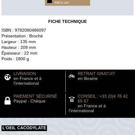
FICHE TECHNIQUE
ISBN : 9782080486097
Présentation : Broché
Largeur : 135 mm
Hauteur : 209 mm
Épaisseur : 22 mm
Poids : 1800 g
LIVRAISON
RETRAIT GRATUIT
en France et à
en librairie
l'international
PAIEMENT SÉCURISÉ
CONSEIL : +33 (0)4 78 42
Paypal - Chèque
65 67
en France et à
l'international
L'OEIL CACODYLATE