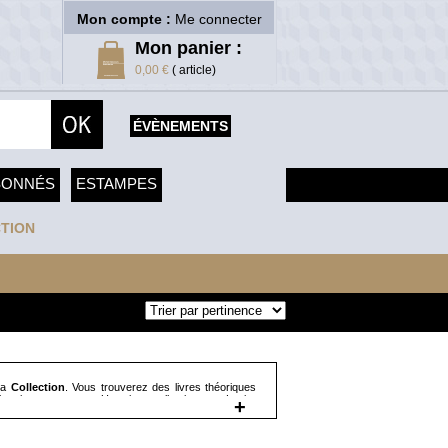
Mon compte :
Me connecter
Mon panier :
0,00 €
( article)
ÉVÈNEMENTS
SONNÉS
ESTAMPES
TION
 la
Collection
. Vous trouverez des livres théoriques
storiques comme « Un prince collectionneur, Louis-
+
odèles de musées… » par Anne-Solène Rolland.