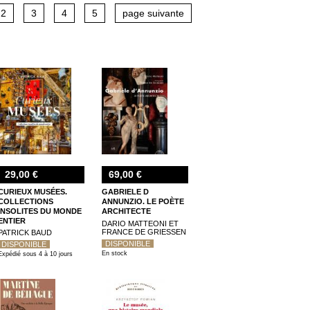
2
3
4
5
page suivante
29,00 €
69,00 €
CURIEUX MUSÉES.
GABRIELE D
COLLECTIONS
ANNUNZIO. LE POÈTE
INSOLITES DU MONDE
ARCHITECTE
ENTIER
DARIO MATTEONI ET
FRANCE DE GRIESSEN
PATRICK BAUD
DISPONIBLE
DISPONIBLE
En stock
Expédié sous 4 à 10 jours