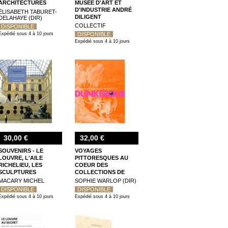
ARCHITECTURES
MUSÉE D'ART ET
D'INDUSTRIE ANDRÉ
ÉLISABETH TABURET-
DILIGENT
DELAHAYE (DIR)
COLLECTIF
DISPONIBLE
Expédié sous 4 à 10 jours
DISPONIBLE
Expédié sous 4 à 10 jours
30,00 €
32,00 €
SOUVENIRS - LE
VOYAGES
LOUVRE, L'AILE
PITTORESQUES AU
RICHELIEU, LES
COEUR DES
SCULPTURES
COLLECTIONS DE
FRANCAISES
DUNKERQUE
MACARY MICHEL
SOPHIE WARLOP (DIR)
DISPONIBLE
DISPONIBLE
Expédié sous 4 à 10 jours
Expédié sous 4 à 10 jours