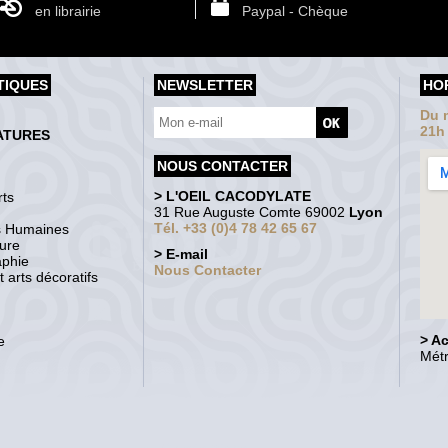
en librairie
Paypal - Chèque
TIQUES
NEWSLETTER
HO
Du m
21h
ATURES
NOUS CONTACTER
> L'OEIL CACODYLATE
ts
31 Rue Auguste Comte 69002
Lyon
Tél. +33 (0)4 78 42 65 67
s Humaines
ture
> E-mail
aphie
Nous Contacter
 arts décoratifs
> A
e
Métr