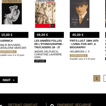
15,00 €
49,00 €
45,00 €
GUERNICA
LES ANNÉES FOLLES
FRITS LUGT 1884-1970
DE L'ETHNOGRAPHIE -
- LIVING FOR ART. A
ÉMILIE BOUVARD,
TROCADERO 28 - 37
BIOGRAPHY
GÉRALDINE MERCIER
ANDRÉ DELPUECH,
HEIJBROEK J. F.
DISPONIBLE
CHRISTINE LAURIÈRE
xpédié sous 4 à 10 jours
DISPONIBLE
(DIR)
Expédié sous 4 à 10 jours
EPUISÉ
1
RETRAIT GRATUIT
PAIEMENT SÉCURISÉ