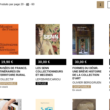
Produits par page
20
-
40
-
60
1
19,90 €
30,00 €
30,00 €
MUSÉES DE FRANCE.
LES SENN
FORMES DU DÉSIR.
ITINÉRAIRES EN
COLLECTIONNEURS
UNE BRÈVE HISTOIRE
TERRITOIRE RURAL
ET MECENES
DE LA COLLECTION
D'ART
COLLECTIF
LEFEBVRE/CARIOU
OLIVIER BERGGRUEN
DISPONIBLE
EPUISÉ
DISPONIBLE
n stock
En stock