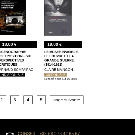
18,00 €
19,00 €
SCÉNOGRAPHIE
LE MUSÉE INVISIBLE.
D'EXPOSITION - SIX
LE LOUVRE ET LA
PERSPECTIVES
GRANDE GUERRE
CRITIQUES
(1914-1921)
ARNAUD SOMPAIRAC
CLAIRE MAINGON
INDISPONIBLE
DISPONIBLE
Expédié sous 4 à 10 jours
2
3
4
5
page suivante
CONSEIL : +33 (0)4 78 42 65 67