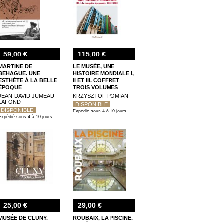
59,00 €
115,00 €
MARTINE DE
LE MUSÉE, UNE
BEHAGUE. UNE
HISTOIRE MONDIALE I,
ESTHÈTE À LA BELLE
II ET III. COFFRET
ÉPOQUE
TROIS VOLUMES
JEAN-DAVID JUMEAU-
KRZYSZTOF POMIAN
LAFOND
DISPONIBLE
DISPONIBLE
Expédié sous 4 à 10 jours
Expédié sous 4 à 10 jours
25,00 €
29,00 €
MUSÉE DE CLUNY.
ROUBAIX, LA PISCINE.