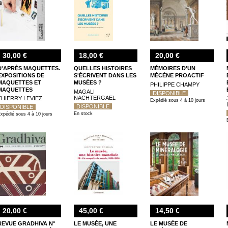
30,00 €
18,00 €
20,00 €
D'APRÈS MAQUETTES.
QUELLES HISTOIRES
MÉMOIRES D'UN
EXPOSITIONS DE
S'ÉCRIVENT DANS LES
MÉCÈNE PROACTIF
MAQUETTES ET
MUSÉES ?
PHILIPPE CHAMPY
MAQUETTES
MAGALI
DISPONIBLE
D'EXPOSITION
NACHTERGAEL
THIERRY LEVIEZ
Expédié sous 4 à 10 jours
DISPONIBLE
DISPONIBLE
En stock
xpédié sous 4 à 10 jours
20,00 €
45,00 €
14,50 €
REVUE GRADHIVA N°
LE MUSÉE, UNE
LE MUSÉE DE