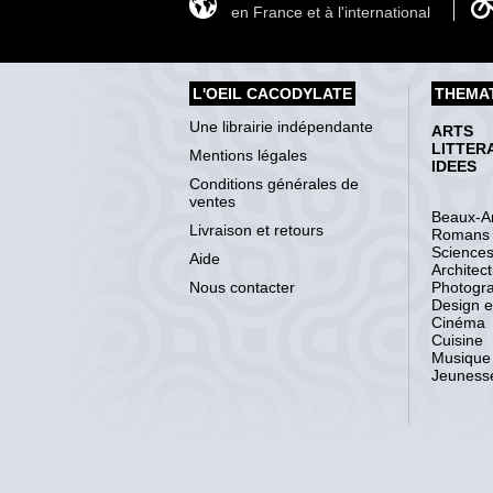
en France et à l'international
L'OEIL CACODYLATE
THEMA
Une librairie indépendante
ARTS
LITTER
Mentions légales
IDEES
Conditions générales de
ventes
Beaux-Ar
Livraison et retours
Romans
Science
Aide
Architec
Nous contacter
Photogr
Design et
Cinéma
Cuisine
Musique
Jeuness