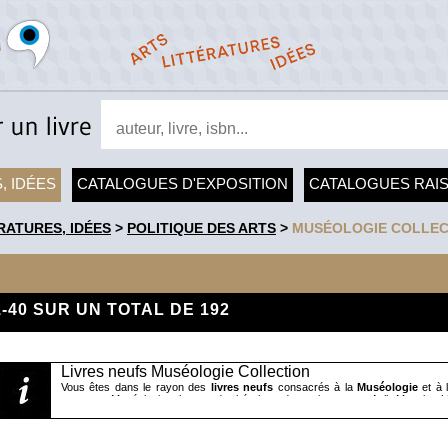
, IDÉES
CATALOGUES D'EXPOSITION
CATALOGUES RAI
RATURES, IDÉES
>
POLITIQUE DES ARTS
>
MUSÉOLOGIE COLLEC
1-40 SUR UN TOTAL DE 192
Livres neufs Muséologie Collection
Vous êtes dans le rayon des
livres neufs
consacrés à la
Muséologie
et à
comme « Muséologie, champs de théorie et de pratique » par Anik Meunier, hi
François de Bourbon Conti et ses collections », pratiques : « De nouveaux m