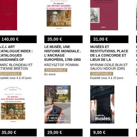
140,00 €
35,00 €
31,00 €
A.C.I. ART
LE MUSÉE, UNE
MUSÉES ET
CATALOGUE INDEX :
HISTOIRE MONDIALE .
RESTITUTIONS. PLACE
CATALOGUES
L'ANCRAGE
DE LA CONCORDE ET
RAISONNÉS OF
EUROPÉEN, 1789-1850
LIEUX DE LA
ARTISTS (1240-2019)
DISCORDE
MARC BLONDEAU ET
KRZYSZTOF POMIAN
MYRIAM ODILE BLIN ET
ÉTIENNE BRÉTON
SALIOU NDOUR (DIR)
DISPONIBLE
DISPONIBLE
DISPONIBLE
En stock
xpédié sous 4 à 10 jours
Expédié sous 4 à 10 jours
35,00 €
29,00 €
9,00 €