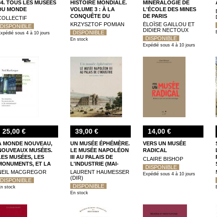
34. TOUS LES MUSÉES
HISTOIRE MONDIALE.
MINÉRALOGIE DE
DU MONDE
VOLUME 3 : À LA
L'ÉCOLE DES MINES
CONQUÊTE DU
DE PARIS
COLLECTIF
MONDE (1850-2020)
KRZYSZTOF POMIAN
ÉLOÏSE GAILLOU ET
DISPONIBLE
DIDIER NECTOUX
DISPONIBLE
xpédié sous 4 à 10 jours
DISPONIBLE
En stock
Expédié sous 4 à 10 jours
25,00 €
39,00 €
14,00 €
À MONDE NOUVEAU,
UN MUSÉE ÉPHÉMÈRE.
VERS UN MUSÉE
NOUVEAUX MUSÉES.
LE MUSÉE NAPOLÉON
RADICAL
LES MUSÉES, LES
III AU PALAIS DE
CLAIRE BISHOP
MONUMENTS, ET LA
L'INDUSTRIE (MAI-
DISPONIBLE
COMMUNAUTÉ
OCTOBRE 1862)
NEIL MACGREGOR
LAURENT HAUMESSER
Expédié sous 4 à 10 jours
RÉINVENTÉE
(DIR)
DISPONIBLE
DISPONIBLE
n stock
En stock