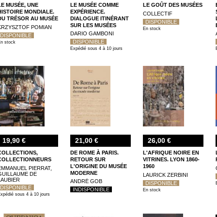
LE MUSÉE, UNE
LE MUSÉE COMME
LE GOÛT DES MUSÉES
HISTOIRE MONDIALE.
EXPÉRIENCE.
COLLECTIF
DU TRÉSOR AU MUSÉE
DIALOGUE ITINÉRANT
DISPONIBLE
SUR LES MUSÉES
KRZYSZTOF POMIAN
En stock
D'ARTISTES ET DE
DARIO GAMBONI
DISPONIBLE
COLLECTIONNEURS
DISPONIBLE
n stock
Expédié sous 4 à 10 jours
19,90 €
21,00 €
26,00 €
COLLECTIONS,
DE ROME À PARIS.
L'AFRIQUE NOIRE EN
COLLECTIONNEURS
RETOUR SUR
VITRINES. LYON 1860-
L'ORIGINE DU MUSÉE
1960
EMMANUEL PIERRAT,
MODERNE
GUILLAUME DE
LAURICK ZERBINI
LAUBIER
ANDRÉ GOB
DISPONIBLE
DISPONIBLE
INDISPONIBLE
En stock
xpédié sous 4 à 10 jours