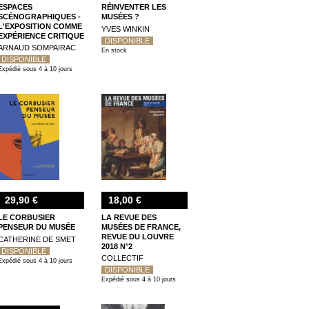
ESPACES
RÉINVENTER LES
SCÉNOGRAPHIQUES -
MUSÉES ?
L'EXPOSITION COMME
YVES WINKIN
EXPÉRIENCE CRITIQUE
DISPONIBLE
ET SENSIBLE
ARNAUD SOMPAIRAC
En stock
DISPONIBLE
Expédié sous 4 à 10 jours
29,90 €
18,00 €
LE CORBUSIER
LA REVUE DES
PENSEUR DU MUSÉE
MUSÉES DE FRANCE,
REVUE DU LOUVRE
CATHERINE DE SMET
2018 N°2
DISPONIBLE
COLLECTIF
Expédié sous 4 à 10 jours
DISPONIBLE
Expédié sous 4 à 10 jours