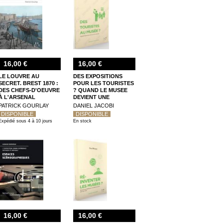
16,00 €
16,00 €
LE LOUVRE AU
DES EXPOSITIONS
SECRET. BREST 1870 :
POUR LES TOURISTES
DES CHEFS-D'OEUVRE
? QUAND LE MUSEE
À L'ARSENAL
DEVIENT UNE
ATTRACTION
PATRICK GOURLAY
DANIEL JACOBI
DISPONIBLE
DISPONIBLE
Expédié sous 4 à 10 jours
En stock
16,00 €
16,00 €