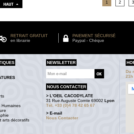
1
2
RETRAIT GRATUIT
PAIEMENT SÉCURISÉ
en librairie
Paypal - Chèque
TIQUES
NEWSLETTER
HO
Du m
21h
ATURES
NOUS CONTACTER
> L'OEIL CACODYLATE
ts
31 Rue Auguste Comte 69002
Lyon
Tél. +33 (0)4 78 42 65 67
s Humaines
ture
> E-mail
aphie
Nous Contacter
 arts décoratifs