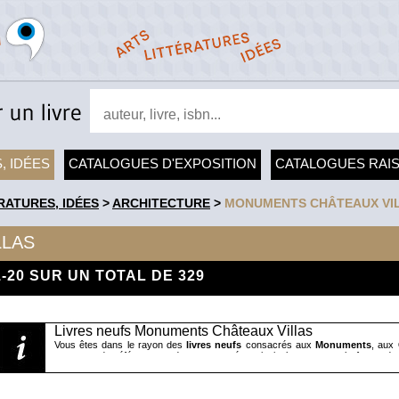
, IDÉES
CATALOGUES D'EXPOSITION
CATALOGUES RAI
RATURES, IDÉES
>
ARCHITECTURE
>
MONUMENTS CHÂTEAUX VI
LLAS
1-20 SUR UN TOTAL DE 329
Livres neufs Monuments Châteaux Villas
Vous êtes dans le rayon des
livres neufs
consacrés aux
Monuments
, aux
ouvrages de référence et des nouveautés, principalement sous la forme de
dédiés, entre autres, aux cathédrales (« Cathédrales d'Europe » aux édit
profanes, aux villas et grandes demeures (« Demeures historiques. Les rési
et Alain Stella), aux palais et châteaux (« Châteaux et enceintes de la Franc
Mesqui), ainsi qu'à d'autres genres architecturaux, comme les Folies (« Les F