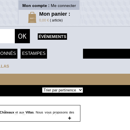
Mon compte :
Me connecter
Mon panier :
0,00 €
( article)
ÉVÈNEMENTS
SONNÉS
ESTAMPES
LLAS
Châteaux
et aux
Villas
. Nous vous proposons des
 monographies. Vous trouverez ainsi des ouvrages
+
ions Citadelle&Mazenod ), aux monuments sacrés et
dences d'ambassadeurs à Paris » de Francis Hammond
e médiévale. De la défense à la résidence » de Jean
olies et fantaisies architecturales d'Europe » chez