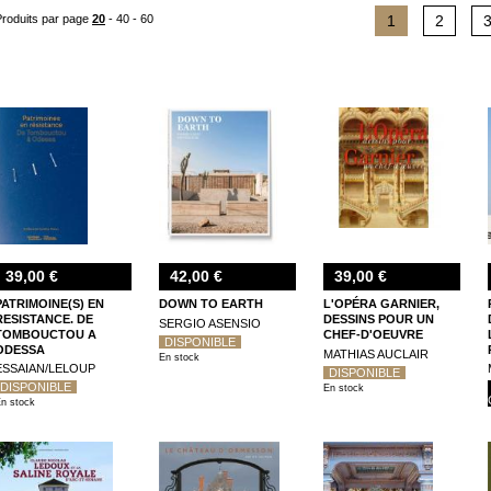
Citadelle&Mazenod), ou à certains édifices spécifiques (« Théâtres, architectu
Produits par page
20
-
40
-
60
1
2
39,00 €
42,00 €
39,00 €
PATRIMOINE(S) EN
DOWN TO EARTH
L'OPÉRA GARNIER,
RESISTANCE. DE
DESSINS POUR UN
SERGIO ASENSIO
TOMBOUCTOU A
CHEF-D'OEUVRE
DISPONIBLE
ODESSA
MATHIAS AUCLAIR
En stock
ESSAIAN/LELOUP
DISPONIBLE
DISPONIBLE
En stock
n stock