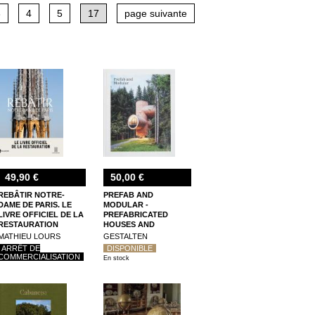
re 1980-2005 » de Marino Narpozzi)
3
4
5
17
page suivante
49,90 €
50,00 €
REBÂTIR NOTRE-
PREFAB AND
DAME DE PARIS. LE
MODULAR -
LIVRE OFFICIEL DE LA
PREFABRICATED
RESTAURATION
HOUSES AND
MODULAR
MATHIEU LOURS
GESTALTEN
ARCHITECTURE
ARRÊT DE
DISPONIBLE
COMMERCIALISATION
En stock