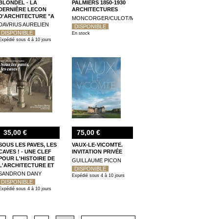
BLONDEL - LA
PALMIERS 1850-1930
DERNIÈRE LECON
ARCHITECTURES
D'ARCHITECTURE "A
MONCORGER/CULOT/MUS
LA FRANCAISE"
DAVRIUS AURELIEN
DISPONIBLE
DISPONIBLE
En stock
Expédié sous 4 à 10 jours
35,00 €
75,00 €
SOUS LES PAVES, LES
VAUX-LE-VICOMTE.
CAVES ! - UNE CLEF
INVITATION PRIVÉE
POUR L'HISTOIRE DE
GUILLAUME PICON
L'ARCHITECTURE ET
DISPONIBLE
DE LA VILLE AU
SANDRON DANY
Expédié sous 4 à 10 jours
MOYEN AGE
DISPONIBLE
Expédié sous 4 à 10 jours