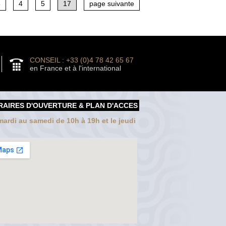
3
4
5
17
page suivante
CONSEIL : +33 (0)4 78 42 65 67
en France et à l'international
RAIRES D'OUVERTURE & PLAN D'ACCES
ardi au samedi de 10h à 19h et le jeudi