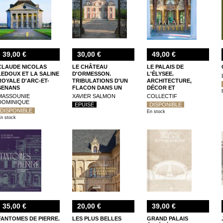
39,00 €
30,00 €
49,00 €
CLAUDE NICOLAS
LE CHÂTEAU
LE PALAIS DE
LEDOUX ET LA SALINE
D'ORMESSON.
L'ÉLYSEE.
ROYALE D'ARC-ET-
TRIBULATIONS D'UN
ARCHITECTURE,
SENANS
FLACON DANS UN
DÉCOR ET
SEAU À GLACE
AMEUBLEMENT
MASSOUNIE
XAVIER SALMON
COLLECTIF
DOMINIQUE
EPUISÉ
DISPONIBLE
DISPONIBLE
En stock
n stock
35,00 €
20,00 €
39,00 €
FANTOMES DE PIERRE.
LES PLUS BELLES
GRAND PALAIS