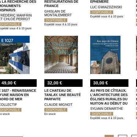
À LA RECHERCHE DES
RESTAURATIONS DE
ÉPHÉMÈRE
MONUMENTS
FRANCE
LUC GWIAZDZINSKI
DISPARUS
GHISLAIN DE
DISPONIBLE
MONTALEMBERT
FRÉDÉRIC MANFRIN
Expédié sous 4 à 10 jours
ET CHLOÉ PERROT
DISPONIBLE
DISPONIBLE
Expédié sous 4 à 10 jours
xpédié sous 4 à 10 jours
49,00 €
32,00 €
30,00 €
E 1027 - RENAISSANCE
LE CHATEAU DE
AU PAYS DE CÎTEAUX.
D'UNE MAISON EN
TANLAY. UNE BEAUTÉ
L'ARCHITECTURE DES
BORD DE MER
PARFAITE
ÉGLISES RURALES DU
NUITON AU DÉBUT DU
COLLECTIF
CLAUDE MIGNOT
XIIIE SIÈCLE
SYLVAIN DEMARTHE
DISPONIBLE
DISPONIBLE
DISPONIBLE
n stock
En stock
Expédié sous 4 à 10 jours