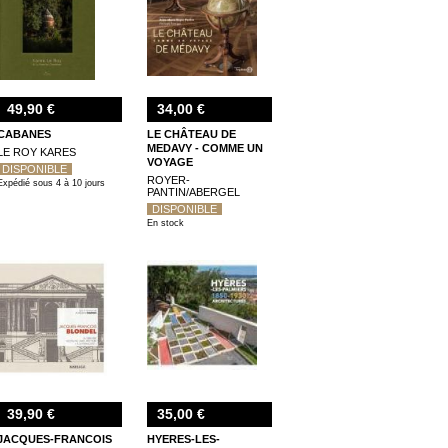
49,90 €
34,00 €
CABANES
LE CHÂTEAU DE
MEDAVY - COMME UN
LE ROY KARES
VOYAGE
DISPONIBLE
ROYER-
Expédié sous 4 à 10 jours
PANTIN/ABERGEL
DISPONIBLE
En stock
39,90 €
35,00 €
JACQUES-FRANCOIS
HYERES-LES-