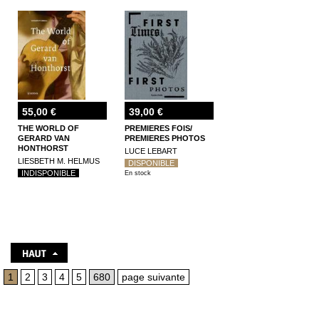
55,00 €
39,00 €
THE WORLD OF
PREMIERES FOIS/
GERARD VAN
PREMIERES PHOTOS
HONTHORST
LUCE LEBART
LIESBETH M. HELMUS
DISPONIBLE
INDISPONIBLE
En stock
1
2
3
4
5
680
page suivante