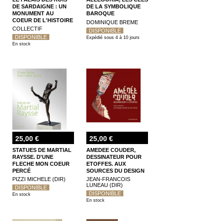
DE SARDAIGNE : UN
DE LA SYMBOLIQUE
MONUMENT AU
BAROQUE
COEUR DE L'HISTOIRE
DOMINIQUE BREME
DES MARALPINS
COLLECTIF
DISPONIBLE
DISPONIBLE
Expédié sous 4 à 10 jours
En stock
25,00 €
25,00 €
STATUES DE MARTIAL
AMEDEE COUDER,
RAYSSE. D'UNE
DESSINATEUR POUR
FLECHE MON COEUR
ETOFFES. AUX
PERCÉ
SOURCES DU DESIGN
TEXTILE AU 19E
PIZZI MICHELE (DIR)
JEAN-FRANCOIS
SIECLE
LUNEAU (DIR)
DISPONIBLE
DISPONIBLE
En stock
En stock