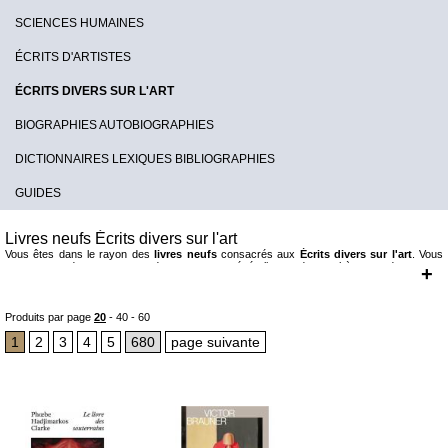
SCIENCES HUMAINES
ÉCRITS D'ARTISTES
ÉCRITS DIVERS SUR L'ART
BIOGRAPHIES AUTOBIOGRAPHIES
DICTIONNAIRES LEXIQUES BIBLIOGRAPHIES
GUIDES
Livres neufs Écrits divers sur l'art
Vous êtes dans le rayon des
livres neufs
consacrés aux
Écrits divers sur l'art
. Vous
retrouverez dans ce rayon des ouvrages généralistes, de synthèse ou des textes
+
théoriques consacré à l'art dans son extension la plus large.
Produits par page
20
-
40
-
60
1
2
3
4
5
680
page suivante