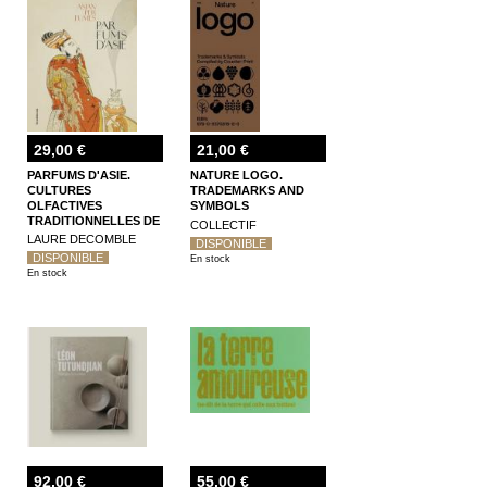
29,00 €
21,00 €
PARFUMS D'ASIE.
NATURE LOGO.
CULTURES
TRADEMARKS AND
OLFACTIVES
SYMBOLS
TRADITIONNELLES DE
COLLECTIF
LA CHINE A L'INDE
LAURE DECOMBLE
DISPONIBLE
DISPONIBLE
En stock
En stock
92,00 €
55,00 €