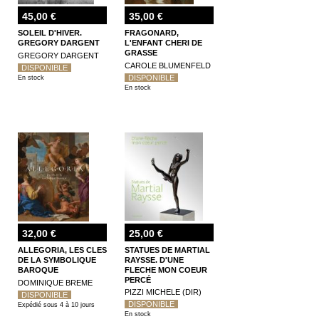
45,00 €
35,00 €
SOLEIL D'HIVER.
FRAGONARD,
GREGORY DARGENT
L'ENFANT CHERI DE
GRASSE
GREGORY DARGENT
CAROLE BLUMENFELD
DISPONIBLE
DISPONIBLE
En stock
En stock
32,00 €
25,00 €
ALLEGORIA, LES CLES
STATUES DE MARTIAL
DE LA SYMBOLIQUE
RAYSSE. D'UNE
BAROQUE
FLECHE MON COEUR
PERCÉ
DOMINIQUE BREME
PIZZI MICHELE (DIR)
DISPONIBLE
DISPONIBLE
Expédié sous 4 à 10 jours
En stock