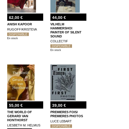
62,00 €
44,00 €
ANISH KAPOOR
VILHELM
HAMMERSHOI
RUGOFF/KRISTEVA
PAINTER OF SILENT
DISPONIBLE
SOUND
En stock
COLLECTIF
DISPONIBLE
En stock
55,00 €
39,00 €
THE WORLD OF
PREMIERES FOIS/
GERARD VAN
PREMIERES PHOTOS
HONTHORST
LUCE LEBART
LIESBETH M. HELMUS
DISPONIBLE