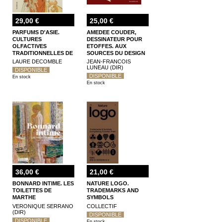
29,00 €
25,00 €
PARFUMS D'ASIE.
AMEDEE COUDER,
CULTURES
DESSINATEUR POUR
OLFACTIVES
ETOFFES. AUX
TRADITIONNELLES DE
SOURCES DU DESIGN
LA CHINE A L'INDE
TEXTILE AU 19E
LAURE DECOMBLE
JEAN-FRANCOIS
SIECLE
LUNEAU (DIR)
DISPONIBLE
DISPONIBLE
En stock
En stock
36,00 €
21,00 €
BONNARD INTIME. LES
NATURE LOGO.
TOILETTES DE
TRADEMARKS AND
MARTHE
SYMBOLS
VERONIQUE SERRANO
COLLECTIF
(DIR)
DISPONIBLE
DISPONIBLE
En stock