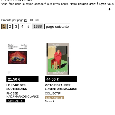
Vous êtes dans le rayon consacré aux livres neufs. Notre
librairie d'art à Lyon
vous
propose un vaste choix. Librairie spécialisée en livres d'art, nous vous proposons des
+
monographies, des catalogues d'exposition. Peinture, sculpture, architecture, art
contemporain, photographie, dessin, gravure, arts premiers, arts décoratifs, design,
typographie, textile...soit de multiples formes d'art qui donnent lieu à autant de publications
en langue française et étrangères, et c'est cette multiplicité même qui constitue le cœur de
Produits par page
20
-
40
-
60
notre offre. Voilà pourquoi depuis trente ans nous travaillons avec de très nombreux
éditeurs -français et étrangers- tels que la R.M.N., Flammarion, Gallimard, Actes Sud,
1
2
3
4
5
1688
page suivante
Somogy, Hazan, Centre Pompidou, Norma, Faton, les Éditions du Regard, les Éditions de
l'Amateur, Macula, les Éditions de Minuit, Citadelles et Mazenod, Hatje Cantz, Prestel,
Thames and Hudson, Steidl, Snoeck, Rizzoli, Electa, Skira, Phaidon, Fonds Mercator,
Yale, Silvana, Hirmer, Wienand, Shirmer Mosel...Nous sommes ainsi en mesure de vous
proposer les catalogues des grandes expositions qui se tiennent en France et dans le
reste du monde, mais également ceux d'expositions plus discrètes et moins médiatisées.
En tant que Librairie spécialisée en livres d'art, nous accordons logiquement une place de
premier ordre aux différentes disciplines qui produisent un discours sur l'art. Vous
trouverez donc ici même des livres d'esthétique, de philosophie de l'art, de sociologie de
l'art, d'anthropologie et d’ethnologie, et évidemment des livres qui relèvent de l'histoire de
l'art. Sont ainsi présents dans nos rayons des classiques tels qu'Adorno, Bourdieu, Hegel,
Chastel, Riegl, Worringer, Haskell, Gombrich, Panofsky, Walter Benjamin, Aby
Warbourg...et des contemporains tels que Didi Huberman, Rosalind Krauss, Annie Le
Brun, Hubert Damisch, Louis Marin, Daniel Arasse...
Enfin nous vous proposons également des écrits d'artistes : journaux, essais, manifestes,
correspondances...des Carnets de Léonard de Vinci à « Mais comment taire mes
commentaires » de François Morellet, notre offre en la matière couvre plusieurs siècles de
21,50 €
44,00 €
discours venant de l'intérieur du champ artistique.
Pour toutes questions ou demandes particulières sur les
livres d'art, les livres neufs, les
LE LIVRE DES
VICTOR BRAUNER
livres rares
, vous pouvez nous appeler ou venir nous voir, notre
librairie est à Lyon
.
SOUTERRAINS
L'AVENTURE MAGIQUE
PHOEBE
COLLECTIF
HADJIMARKOS CLARKE
DISPONIBLE
A PARAITRE
En stock