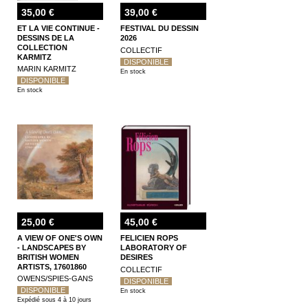
35,00 €
39,00 €
ET LA VIE CONTINUE -
FESTIVAL DU DESSIN
DESSINS DE LA
2026
COLLECTION
COLLECTIF
KARMITZ
DISPONIBLE
MARIN KARMITZ
En stock
DISPONIBLE
En stock
25,00 €
45,00 €
A VIEW OF ONE'S OWN
FELICIEN ROPS
- LANDSCAPES BY
LABORATORY OF
BRITISH WOMEN
DESIRES
ARTISTS, 17601860
COLLECTIF
OWENS/SPIES-GANS
DISPONIBLE
DISPONIBLE
En stock
Expédié sous 4 à 10 jours