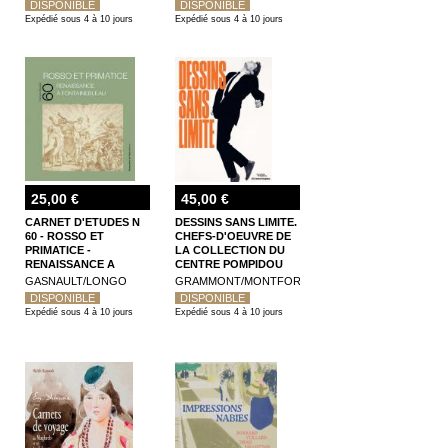
DISPONIBLE
DISPONIBLE
Expédié sous 4 à 10 jours
Expédié sous 4 à 10 jours
25,00 €
45,00 €
CARNET D'ETUDES N
DESSINS SANS LIMITE.
60 - ROSSO ET
CHEFS-D'OEUVRE DE
PRIMATICE -
LA COLLECTION DU
RENAISSANCE A
CENTRE POMPIDOU
FONTAINEBLEAU
GASNAULT/LONGO
GRAMMONT/MONTFORT
DISPONIBLE
DISPONIBLE
Expédié sous 4 à 10 jours
Expédié sous 4 à 10 jours