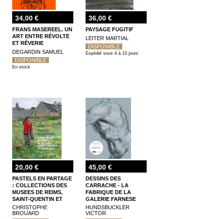
34,00 €
36,00 €
FRANS MASEREEL. UN
PAYSAGE FUGITIF
ART ENTRE RÉVOLTE
LEITER MARTIAL
ET RÊVERIE
DISPONIBLE
DEGARDIN SAMUEL
Expédié sous 4 à 10 jours
DISPONIBLE
En stock
20,00 €
45,00 €
PASTELS EN PARTAGE
DESSINS DES
: COLLECTIONS DES
CARRACHE - LA
MUSEES DE REIMS,
FABRIQUE DE LA
SAINT-QUENTIN ET
GALERIE FARNESE
SOISSONS
CHRISTOPHE
HUNDSBUCKLER
BROUARD
VICTOR