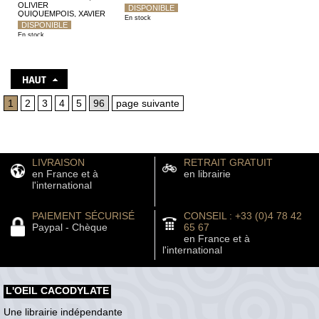
MARGUERITE GERARD
OLIVIER
DISPONIBLE
QUIQUEMPOIS, XAVIER
En stock
SALMON
DISPONIBLE
En stock
1
2
3
4
5
96
page suivante
LIVRAISON
RETRAIT GRATUIT
en France et à
en librairie
l'international
PAIEMENT SÉCURISÉ
CONSEIL : +33 (0)4 78 42
Paypal - Chèque
65 67
en France et à
l'international
L'OEIL CACODYLATE
Une librairie indépendante