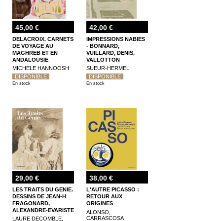
45,00 €
42,00 €
DELACROIX. CARNETS
IMPRESSIONS NABIES
DE VOYAGE AU
- BONNARD,
MAGHREB ET EN
VUILLARD, DENIS,
ANDALOUSIE
VALLOTTON
MICHELE HANNOOSH
SUEUR-HERMEL
DISPONIBLE
DISPONIBLE
En stock
En stock
29,00 €
38,00 €
LES TRAITS DU GENIE.
L'AUTRE PICASSO :
DESSINS DE JEAN-H
RETOUR AUX
FRAGONARD,
ORIGINES
ALEXANDRE-EVARISTE
ALONSO,
FRAGONARD ET
CARRASCOSA
LAURE DECOMBLE,