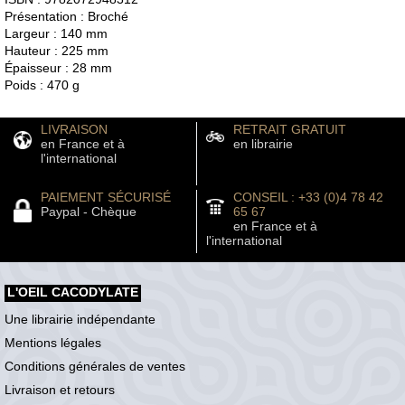
Présentation : Broché
Largeur : 140 mm
Hauteur : 225 mm
Épaisseur : 28 mm
Poids : 470 g
LIVRAISON
RETRAIT GRATUIT
en France et à
en librairie
l'international
PAIEMENT SÉCURISÉ
CONSEIL : +33 (0)4 78 42
Paypal - Chèque
65 67
en France et à
l'international
L'OEIL CACODYLATE
Une librairie indépendante
Mentions légales
Conditions générales de ventes
Livraison et retours