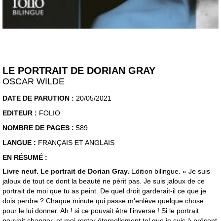
LE PORTRAIT DE DORIAN GRAY
OSCAR WILDE
DATE DE PARUTION :
20/05/2021
EDITEUR :
FOLIO
NOMBRE DE PAGES :
589
LANGUE :
FRANÇAIS ET ANGLAIS
EN RÉSUMÉ :
Livre neuf. Le portrait de Dorian Gray.
Edition bilingue. « Je suis
jaloux de tout ce dont la beauté ne périt pas. Je suis jaloux de ce
portrait de moi que tu as peint. De quel droit garderait-il ce que je
dois perdre ? Chaque minute qui passe m'enlève quelque chose
pour le lui donner. Ah ! si ce pouvait être l'inverse ! Si le portrait
pouvait changer, et moi rester éternellement tel que je suis à présent