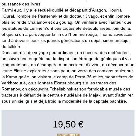
puissance des livres.
Parmi eux, il y a le recueil oublié et décapant d'Aragon, Hourra
l'Oural, l'ombre de Pasternak et du docteur Jivago, et enfin l'ombre
plus noire de Chalamov et du goulag. On vérifiera avec l'auteur que
les statues de Lénine n'ont pas toutes été déboulonnées, loin de là,
et que si on a pu évoquer la fin de l'homme rouge, l'homo sovieticus
tend à devenir pour les jeunes générations un objet, sinon un sujet
de folklore...
Dans ce récit de voyage peu ordinaire, on croisera des météorites,
on suivra une enquête sur la disparition étrange de géologues il y a
cinquante ans, on échappera à un accident d'avion, on découvrira un
jeune Eltsine explorateur sans peur, on verra des camions rouler sur
la Kama gelée, on visitera le camp de Perm-36 et les monastères de
Verkhotourié, on sillonnera Ekaterinbourg sur les traces des
Romanov, on découvrira Tcheliabinsk et son formidable musée des
tracteurs à défaut de la centrale nucléaire de Majak, avant d'admirer
sous un ciel gris et déjà froid la modernité de la capitale bachkire.
19,50 €
DISPONIBLE