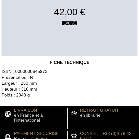
42,00 €
EPUISÉ
FICHE TECHNIQUE
ISBN : 0000000645973
Présentation : R
Largeur : 250 mm
Hauteur : 310 mm
Poids : 2040 g
LIVRAISON
RETRAIT GRATUIT
en France et à
en librairie
l'international
PAIEMENT SÉCURISÉ
CONSEIL : +33 (0)4 78 42
Paypal - Chèque
65 67