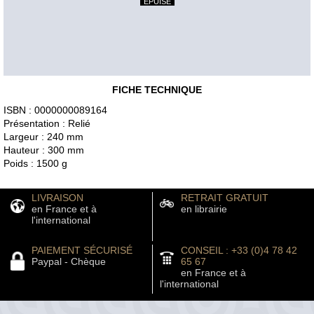
EPUISÉ
FICHE TECHNIQUE
ISBN : 0000000089164
Présentation : Relié
Largeur : 240 mm
Hauteur : 300 mm
Poids : 1500 g
LIVRAISON
RETRAIT GRATUIT
en France et à
en librairie
l'international
PAIEMENT SÉCURISÉ
CONSEIL : +33 (0)4 78 42
Paypal - Chèque
65 67
en France et à
l'international