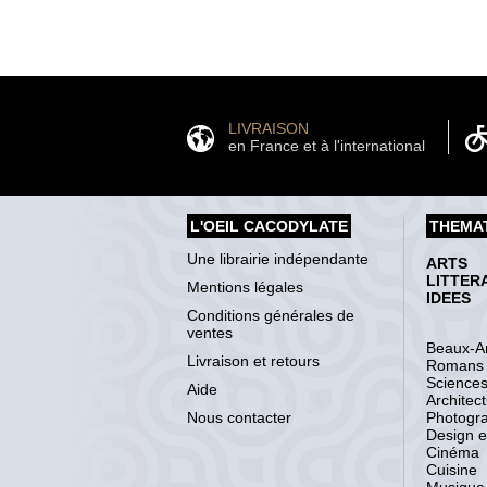
LIVRAISON
en France et à l'international
L'OEIL CACODYLATE
THEMA
Une librairie indépendante
ARTS
LITTER
Mentions légales
IDEES
Conditions générales de
ventes
Beaux-Ar
Livraison et retours
Romans
Science
Aide
Architec
Nous contacter
Photogr
Design et
Cinéma
Cuisine
Musique