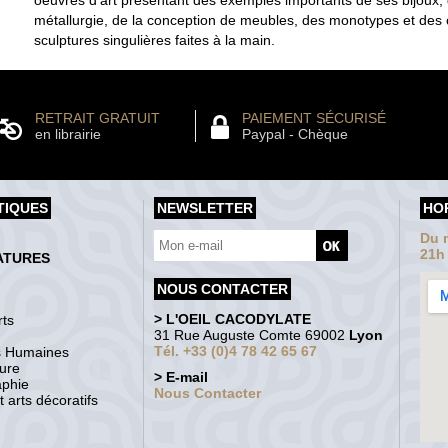
métallurgie, de la conception de meubles, des monotypes et des
sculptures singulières faites à la main.
RETRAIT GRATUIT
PAIEMENT SÉCURISÉ
en librairie
Paypal - Chèque
TIQUES
NEWSLETTER
HO
Du m
21h
ATURES
NOUS CONTACTER
> L'OEIL CACODYLATE
ts
31 Rue Auguste Comte 69002
Lyon
Tél. +33 (0)4 78 42 65 67
s Humaines
ture
> E-mail
aphie
Nous Contacter
 arts décoratifs