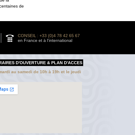
 centaines de
CONSEIL : +33 (0)4 78 42 65 67
en France et à l'international
RAIRES D'OUVERTURE & PLAN D'ACCES
ardi au samedi de 10h à 19h et le jeudi