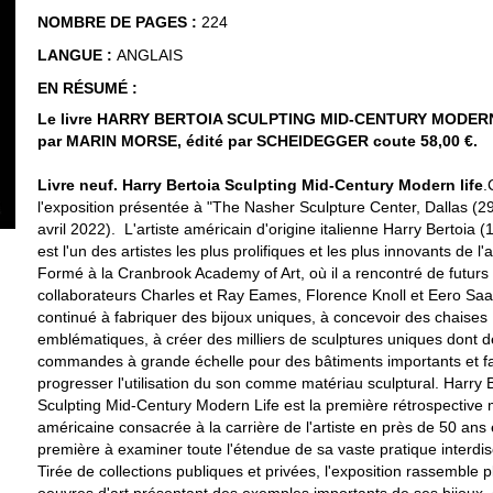
NOMBRE DE PAGES :
224
LANGUE :
ANGLAIS
EN RÉSUMÉ :
Le livre HARRY BERTOIA SCULPTING MID-CENTURY MODERN 
par MARIN MORSE, édité par SCHEIDEGGER coute 58,00 €.
Livre neuf. Harry Bertoia Sculpting Mid-Century Modern life
.
l'exposition présentée à "The Nasher Sculpture Center, Dallas (29
avril 2022). L'artiste américain d'origine italienne Harry Bertoia 
est l'un des artistes les plus prolifiques et les plus innovants de l
Formé à la Cranbrook Academy of Art, où il a rencontré de futurs 
collaborateurs Charles et Ray Eames, Florence Knoll et Eero Saar
continué à fabriquer des bijoux uniques, à concevoir des chaises
emblématiques, à créer des milliers de sculptures uniques dont 
commandes à grande échelle pour des bâtiments importants et fa
progresser l'utilisation du son comme matériau sculptural. Harry B
Sculpting Mid-Century Modern Life est la première rétrospective
américaine consacrée à la carrière de l'artiste en près de 50 ans 
première à examiner toute l'étendue de sa vaste pratique interdisc
Tirée de collections publiques et privées, l'exposition rassemble 
oeuvres d'art présentant des exemples importants de ses bijoux, 