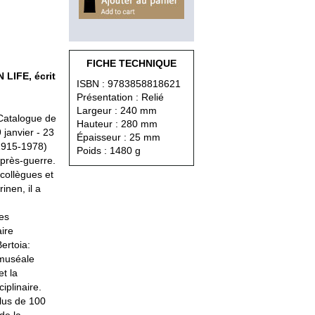
FICHE TECHNIQUE
LIFE, écrit
ISBN : 9783858818621
Présentation : Relié
Largeur : 240 mm
Catalogue de
Hauteur : 280 mm
 janvier - 23
Épaisseur : 25 mm
(1915-1978)
Poids : 1480 g
'après-guerre.
collègues et
inen, il a
des
ire
ertoia:
 muséale
et la
iplinaire.
plus de 100
de la