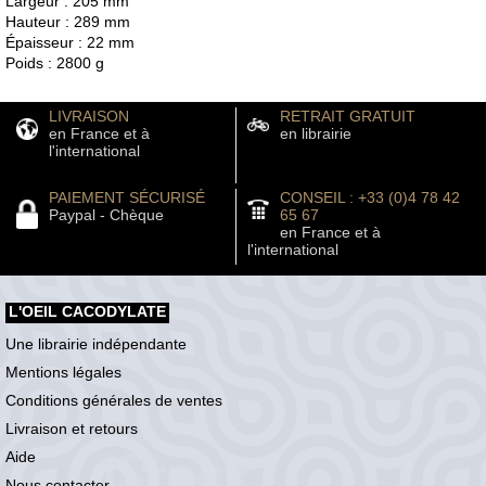
Largeur : 205 mm
Hauteur : 289 mm
Épaisseur : 22 mm
Poids : 2800 g
LIVRAISON
RETRAIT GRATUIT
en France et à
en librairie
l'international
PAIEMENT SÉCURISÉ
CONSEIL : +33 (0)4 78 42
Paypal - Chèque
65 67
en France et à
l'international
L'OEIL CACODYLATE
Une librairie indépendante
Mentions légales
Conditions générales de ventes
Livraison et retours
Aide
Nous contacter