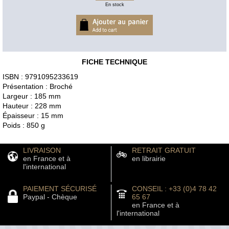
En stock
FICHE TECHNIQUE
ISBN : 9791095233619
Présentation : Broché
Largeur : 185 mm
Hauteur : 228 mm
Épaisseur : 15 mm
Poids : 850 g
LIVRAISON
RETRAIT GRATUIT
en France et à
en librairie
l'international
PAIEMENT SÉCURISÉ
CONSEIL : +33 (0)4 78 42
Paypal - Chèque
65 67
en France et à
l'international