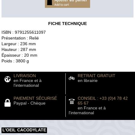
FICHE TECHNIQUE
ISBN : 9791255611097
Présentation : Relié
Largeur : 236 mm
Hauteur : 287 mm
Épaisseur : 20 mm
Poids : 3800 g
LIVRAISON
RETRAIT GRATUIT
en France et à
en librairie
l'international
PAIEMENT SÉCURISÉ
CONSEIL : +33 (0)4 78 42
Paypal - Chèque
65 67
en France et à
l'international
L'OEIL CACODYLATE