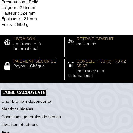
Présentation : Relié
Largeur : 235 mm
Hauteur : 324 mm
Épaisseur : 21 mm
Poids : 3800 g
LIVRAISON
RETRAIT GRATUIT
en France et à
en librairie
l'international
PAIEMENT SÉCURISÉ
CONSEIL : +33 (0)4 78 42
Paypal - Chèque
65 67
en France et à
l'international
L'OEIL CACODYLATE
Une librairie indépendante
Mentions légales
Conditions générales de ventes
Livraison et retours
Aide