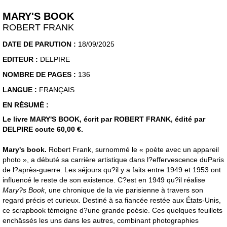
MARY'S BOOK
ROBERT FRANK
DATE DE PARUTION :
18/09/2025
EDITEUR :
DELPIRE
NOMBRE DE PAGES :
136
LANGUE :
FRANÇAIS
EN RÉSUMÉ :
Le livre MARY'S BOOK, écrit par ROBERT FRANK, édité par
DELPIRE coute 60,00 €.
Mary's book.
Robert Frank, surnommé le « poète avec un appareil
photo », a débuté sa carrière artistique dans l?effervescence duParis
de l?après-guerre. Les séjours qu?il y a faits entre 1949 et 1953 ont
influencé le reste de son existence. C?est en 1949 qu?il réalise
Mary?s Book
, une chronique de la vie parisienne à travers son
regard précis et curieux. Destiné à sa fiancée restée aux États-Unis,
ce scrapbook témoigne d?une grande poésie. Ces quelques feuillets
enchâssés les uns dans les autres, combinant photographies