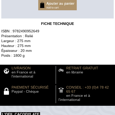
FICHE TECHNIQUE
ISBN : 9782490952649
Présentation : Relié
Largeur : 275 mm
Hauteur : 275 mm
Épaisseur : 20 mm
Poids : 1800 g
LIVRAISON
RETRAIT GRATUIT
en France et à
en librairie
l'international
PAIEMENT SÉCURISÉ
CONSEIL : +33 (0)4 78 42
Paypal - Chèque
65 67
en France et à
l'international
L'OEIL CACODYLATE