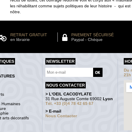
les réhabilitant comme sujets politiques de leur histoire - qui est 
nôtre.
RETRAIT GRATUIT
PAIEMENT SÉCURISÉ
en librairie
Paypal - Chèque
TIQUES
NEWSLETTER
HO
Du m
21h
ATURES
NOUS CONTACTER
> L'OEIL CACODYLATE
ts
31 Rue Auguste Comte 69002
Lyon
Tél. +33 (0)4 78 42 65 67
s Humaines
ture
> E-mail
aphie
Nous Contacter
 arts décoratifs