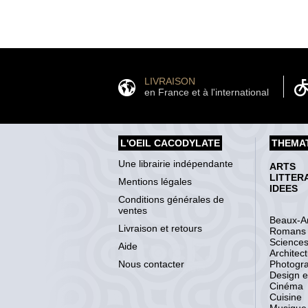
LIVRAISON
en France et à l'international
L'OEIL CACODYLATE
THEMA
Une librairie indépendante
ARTS
LITTER
Mentions légales
IDEES
Conditions générales de
ventes
Beaux-Ar
Livraison et retours
Romans
Science
Aide
Architec
Nous contacter
Photogr
Design et
Cinéma
Cuisine
Musique