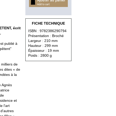
FICHE TECHNIQUE
TENT, écrit
ISBN : 9782386290794
.
Présentation : Broché
Largeur : 210 mm
st publié à
Hauteur : 299 mm
mpêtent"
Épaisseur : 19 mm
Poids : 2800 g
milliers de
es dites « de
ondées à la
te Agnès
atrice
 de
sidence et
e l'art
 d'autres
 filles »,