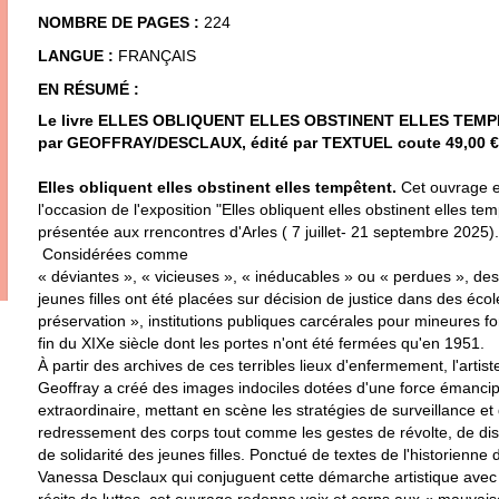
NOMBRE DE PAGES :
224
LANGUE :
FRANÇAIS
EN RÉSUMÉ :
Le livre ELLES OBLIQUENT ELLES OBSTINENT ELLES TEMPE
par GEOFFRAY/DESCLAUX, édité par TEXTUEL coute 49,00 €
Elles obliquent elles obstinent elles tempêtent.
Cet ouvrage e
l'occasion de l'exposition "Elles obliquent elles obstinent elles te
présentée aux rrencontres d'Arles ( 7 juillet- 21 septembre 2025).
Considérées comme
« déviantes », « vicieuses », « inéducables » ou « perdues », des 
jeunes filles ont été placées sur décision de justice dans des écol
préservation », institutions publiques carcérales pour mineures f
fin du XIXe siècle dont les portes n'ont été fermées qu'en 1951.
À partir des archives de ces terribles lieux d'enfermement, l'artis
Geoffray a créé des images indociles dotées d'une force émancip
extraordinaire, mettant en scène les stratégies de surveillance et
redressement des corps tout comme les gestes de révolte, de dis
de solidarité des jeunes filles. Ponctué de textes de l'historienne d
Vanessa Desclaux qui conjuguent cette démarche artistique avec
récits de luttes, cet ouvrage redonne voix et corps aux « mauvaises