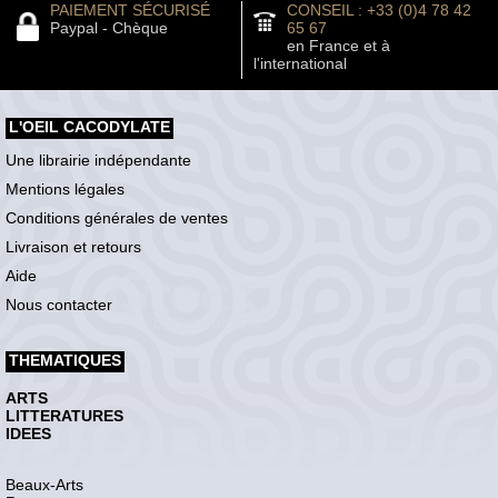
PAIEMENT SÉCURISÉ
CONSEIL : +33 (0)4 78 42
Paypal - Chèque
65 67
en France et à
l'international
L'OEIL CACODYLATE
Une librairie indépendante
Mentions légales
Conditions générales de ventes
Livraison et retours
Aide
Nous contacter
THEMATIQUES
ARTS
LITTERATURES
IDEES
Beaux-Arts