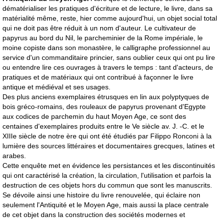
dématérialiser les pratiques d'écriture et de lecture, le livre, dans sa
matérialité même, reste, hier comme aujourd'hui, un objet social total
qui ne doit pas être réduit à un nom d'auteur. Le cultivateur de
papyrus au bord du Nil, le parcheminier de la Rome impériale, le
moine copiste dans son monastère, le calligraphe professionnel au
service d'un commanditaire princier, sans oublier ceux qui ont pu lire
ou entendre lire ces ouvrages à travers le temps : tant d'acteurs, de
pratiques et de matériaux qui ont contribué à façonner le livre
antique et médiéval et ses usages.
Des plus anciens exemplaires étrusques en lin aux polyptyques de
bois gréco-romains, des rouleaux de papyrus provenant d'Egypte
aux codices de parchemin du haut Moyen Age, ce sont des
centaines d'exemplaires produits entre le Ve siècle av. J. -C. et le
XIIIe siècle de notre ère qui ont été étudiés par Filippo Ronconi à la
lumière des sources littéraires et documentaires grecques, latines et
arabes.
Cette enquête met en évidence les persistances et les discontinuités
qui ont caractérisé la création, la circulation, l'utilisation et parfois la
destruction de ces objets hors du commun que sont les manuscrits.
Se dévoile ainsi une histoire du livre renouvelée, qui éclaire non
seulement l'Antiquité et le Moyen Age, mais aussi la place centrale
de cet objet dans la construction des sociétés modernes et