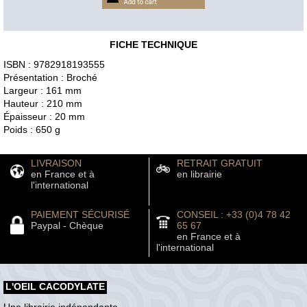
FICHE TECHNIQUE
ISBN : 9782918193555
Présentation : Broché
Largeur : 161 mm
Hauteur : 210 mm
Épaisseur : 20 mm
Poids : 650 g
LIVRAISON
RETRAIT GRATUIT
en France et à
en librairie
l'international
PAIEMENT SÉCURISÉ
CONSEIL : +33 (0)4 78 42
Paypal - Chèque
65 67
en France et à
l'international
L'OEIL CACODYLATE