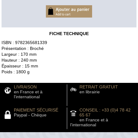
FICHE TECHNIQUE
ISBN : 9782365681339
Présentation : Broché
Largeur : 170 mm
Hauteur : 240 mm
Épaisseur : 15 mm
Poids : 1800 g
LIVRAISON
RETRAIT GRATUIT
en France et à
en librairie
l'international
PAIEMENT SÉCURISÉ
CONSEIL : +33 (0)4 78 42
Paypal - Chèque
65 67
en France et à
l'international