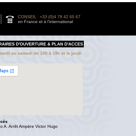
CONSEIL : +33 (0)4 78 42 65 67
en France et à l'international
RAIRES D'OUVERTURE & PLAN D'ACCES
ardi au samedi de 10h à 19h et le jeudi
ccés
o A. Arrêt Ampère Victor Hugo