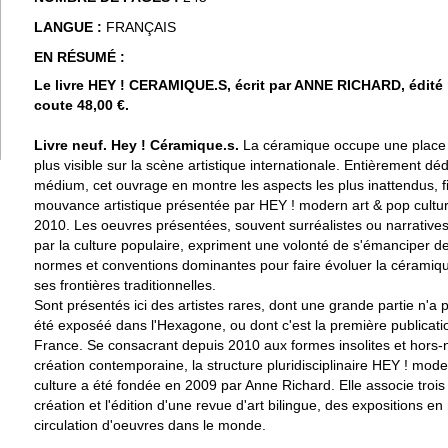
LANGUE :
FRANÇAIS
EN RÉSUMÉ :
Le livre HEY ! CERAMIQUE.S, écrit par ANNE RICHARD, édité
coute 48,00 €.
Livre neuf. Hey ! Céramique.s.
La céramique occupe une place 
plus visible sur la scène artistique internationale. Entièrement dé
médium, cet ouvrage en montre les aspects les plus inattendus, fi
mouvance artistique présentée par HEY ! modern art & pop cultu
2010. Les oeuvres présentées, souvent surréalistes ou narratives
par la culture populaire, expriment une volonté de s'émanciper de
normes et conventions dominantes pour faire évoluer la céramiq
ses frontières traditionnelles.
Sont présentés ici des artistes rares, dont une grande partie n'a
été exposéé dans l'Hexagone, ou dont c'est la première publicati
France. Se consacrant depuis 2010 aux formes insolites et hors-
création contemporaine, la structure pluridisciplinaire HEY ! mode
culture a été fondée en 2009 par Anne Richard. Elle associe trois 
création et l'édition d'une revue d'art bilingue, des expositions en
circulation d'oeuvres dans le monde.