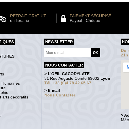
RETRAIT GRATUIT
PAIEMENT SÉCURISÉ
en librairie
Paypal - Chèque
TIQUES
NEWSLETTER
HO
Du m
21h
ATURES
NOUS CONTACTER
> L'OEIL CACODYLATE
ts
31 Rue Auguste Comte 69002
Lyon
Tél. +33 (0)4 78 42 65 67
s Humaines
ture
> E-mail
aphie
Nous Contacter
 arts décoratifs
> A
e
Métr