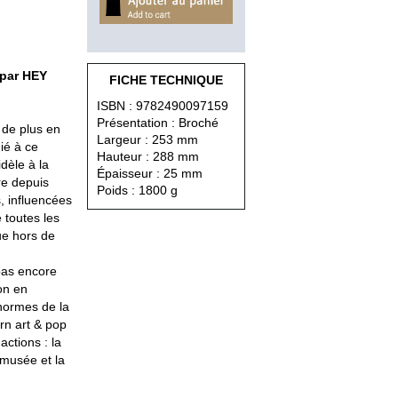
 par HEY
FICHE TECHNIQUE
ISBN : 9782490097159
Présentation : Broché
de plus en
Largeur : 253 mm
dié à ce
Hauteur : 288 mm
dèle à la
Épaisseur : 25 mm
re depuis
Poids : 1800 g
, influencées
 toutes les
ue hors de
 pas encore
on en
normes de la
rn art & pop
actions : la
 musée et la