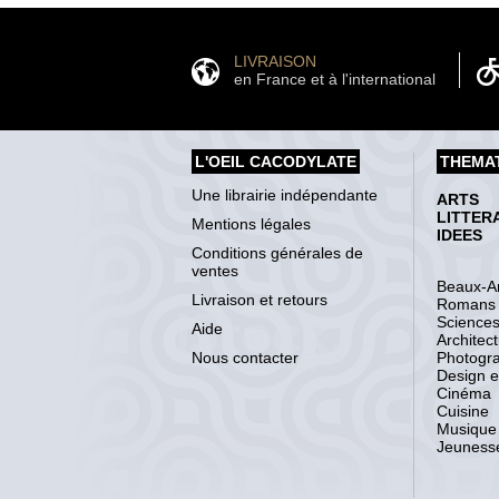
LIVRAISON
en France et à l'international
L'OEIL CACODYLATE
THEMA
Une librairie indépendante
ARTS
LITTER
Mentions légales
IDEES
Conditions générales de
ventes
Beaux-Ar
Livraison et retours
Romans
Science
Aide
Architec
Nous contacter
Photogr
Design et
Cinéma
Cuisine
Musique
Jeuness