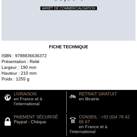
ARRÊT DE COMMERCIALISATION
FICHE TECHNIQUE
ISBN : 9788836636372
Présentation : Relié
Largeur : 190 mm
Hauteur : 210 mm
Poids : 1255 g
LIVRAISON
RETRAIT GRATUIT
en France et à
en librairie
l'international
PAIEMENT SÉCURISÉ
CONSEIL : +33 (0)4 78 42
Paypal - Chèque
65 67
en France et à
l'international