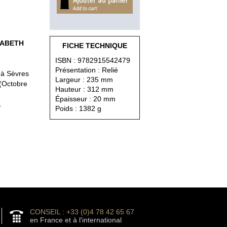
ISABETH
FICHE TECHNIQUE
ISBN : 9782915542479
Présentation : Relié
e à Sèvres
Largeur : 235 mm
 (Octobre
Hauteur : 312 mm
Épaisseur : 20 mm
.
Poids : 1382 g
CONSEIL : +33 (0)4 78 42 65 67
en France et à l'international