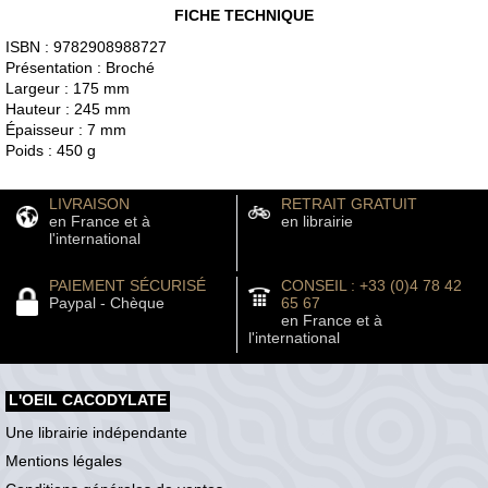
FICHE TECHNIQUE
ISBN : 9782908988727
Présentation : Broché
Largeur : 175 mm
Hauteur : 245 mm
Épaisseur : 7 mm
Poids : 450 g
LIVRAISON
RETRAIT GRATUIT
en France et à
en librairie
l'international
PAIEMENT SÉCURISÉ
CONSEIL : +33 (0)4 78 42
Paypal - Chèque
65 67
en France et à
l'international
L'OEIL CACODYLATE
Une librairie indépendante
Mentions légales