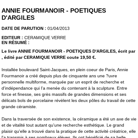
ANNIE FOURMANOIR - POETIQUES
D'ARGILES
DATE DE PARUTION :
01/04/2013
EDITEUR :
CERAMIQUE VERRE
EN RÉSUMÉ :
Le livre ANNIE FOURMANOIR - POETIQUES D'ARGILES, écrit par
, édité par CERAMIQUE VERRE coute 19,50 €.
Installée boulevard Saint-Jacques, en plein coeur de Paris, Annie
Fourmanoir a créé depuis plus de cinquante ans une ?uvre
personnelle multiforme, marquée par un esprit de recherche et
d'indépendance qui l'a menée du contenant à la sculpture. Entre
force et finesse, ses grès massifs de grandes dimensions et ses
délicats bols de porcelaine révèlent les deux pôles du travail de cette
grande céramiste.
Dans la traversée de son existence, la céramique a été un axe de vie
et de vitalité tout autant qu'une recherche esthétique. Le grand
plaisir qu'elle a trouvé dans la pratique de cette activité créatrice, elle
l'a transmis à ses nombreux élèves. Ils ont bénéficié de sa belle