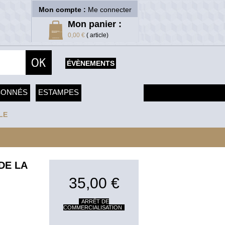
Mon compte :
Me connecter
Mon panier :
0,00 €
( article)
ÉVÈNEMENTS
SONNÉS
ESTAMPES
LE
DE LA
35,00 €
ARRÊT DE
COMMERCIALISATION