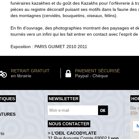
funéraires kazakhes et du goût des Kazakhs pour l'orfèvrerie à tr
pièces au registre décoratif puisant ses motifs dans la faune des
des montagnes (cervidés, bouquetins, oiseaux, félins).
En fin d'ouvrage, des photographies montrant des paysages et
tournés vers un infini qui les fait entrer en contact avec l'esprit de
Exposition : PARIS GUIMET 2010 2011
RETRAIT GRATUIT
PAIEMENT SÉCURISÉ
en librairie
Paypal - Chèque
TIQUES
NEWSLETTER
HO
Du m
21h
ATURES
NOUS CONTACTER
> L'OEIL CACODYLATE
ts
31 Rue Auguste Comte 69002
Lyon