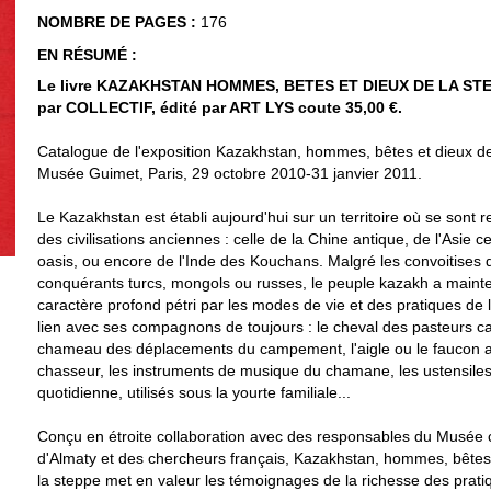
NOMBRE DE PAGES :
176
EN RÉSUMÉ :
Le livre KAZAKHSTAN HOMMES, BETES ET DIEUX DE LA STEP
par COLLECTIF, édité par ART LYS coute 35,00 €.
Catalogue de l'exposition Kazakhstan, hommes, bêtes et dieux de
Musée Guimet, Paris, 29 octobre 2010-31 janvier 2011.
Le Kazakhstan est établi aujourd'hui sur un territoire où se sont 
des civilisations anciennes : celle de la Chine antique, de l'Asie c
oasis, ou encore de l'Inde des Kouchans. Malgré les convoitises 
conquérants turcs, mongols ou russes, le peuple kazakh a maint
caractère profond pétri par les modes de vie et des pratiques de 
lien avec ses compagnons de toujours : le cheval des pasteurs cav
chameau des déplacements du campement, l'aigle ou le faucon au
chasseur, les instruments de musique du chamane, les ustensiles 
quotidienne, utilisés sous la yourte familiale...
Conçu en étroite collaboration avec des responsables du Musée c
d'Almaty et des chercheurs français, Kazakhstan, hommes, bêtes
la steppe met en valeur les témoignages de la richesse des prati