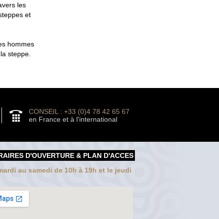
avers les
 steppes et
 des hommes
 la steppe.
CONSEIL : +33 (0)4 78 42 65 67
en France et à l'international
RAIRES D'OUVERTURE & PLAN D'ACCES
ardi au samedi de 10h à 19h et le jeudi