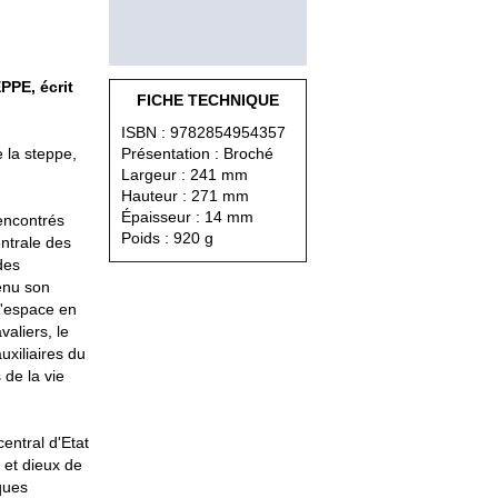
PE, écrit
FICHE TECHNIQUE
ISBN : 9782854954357
 la steppe,
Présentation : Broché
Largeur : 241 mm
Hauteur : 271 mm
Épaisseur : 14 mm
rencontrés
Poids : 920 g
entrale des
des
enu son
l'espace en
aliers, le
xiliaires du
de la vie
entral d'Etat
 et dieux de
ques