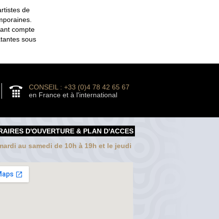
rtistes de
emporaines.
enant compte
atantes sous
CONSEIL : +33 (0)4 78 42 65 67
en France et à l'international
RAIRES D'OUVERTURE & PLAN D'ACCES
ardi au samedi de 10h à 19h et le jeudi