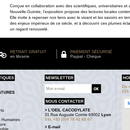
Conçue en collaboration avec des scientifiques, universitaires et a
Nouvelle-Guinée, l'exposition propose des lectures locales cont
Elle invite à repenser nos liens avec le vivant et les savoirs en t
des enjeux impérieux de ce siècle, et à découvrir ces plumes écl
un regard renouvelé.
RETRAIT GRATUIT
PAIEMENT SÉCURISÉ
en librairie
Paypal - Chèque
TIQUES
NEWSLETTER
HO
Du m
21h
ATURES
NOUS CONTACTER
> L'OEIL CACODYLATE
ts
31 Rue Auguste Comte 69002
Lyon
Tél. +33 (0)4 78 42 65 67
s Humaines
ture
> E-mail
aphie