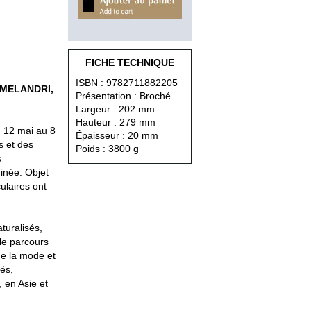
FICHE TECHNIQUE
ISBN : 9782711882205
/MELANDRI,
Présentation : Broché
Largeur : 202 mm
Hauteur : 279 mm
u 12 mai au 8
Épaisseur : 20 mm
s et des
Poids : 3800 g
s
inée. Objet
ulaires ont
turalisés,
 le parcours
 de la mode et
tés,
 en Asie et