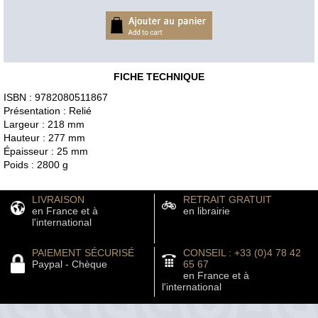
FICHE TECHNIQUE
ISBN : 9782080511867
Présentation : Relié
Largeur : 218 mm
Hauteur : 277 mm
Épaisseur : 25 mm
Poids : 2800 g
LIVRAISON
RETRAIT GRATUIT
en France et à
en librairie
l'international
PAIEMENT SÉCURISÉ
CONSEIL : +33 (0)4 78 42
Paypal - Chèque
65 67
en France et à
l'international