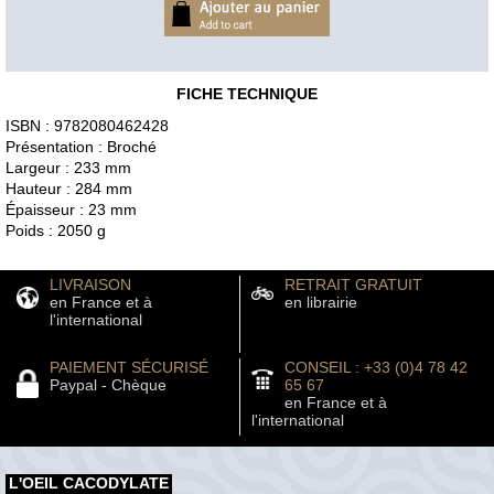
FICHE TECHNIQUE
ISBN : 9782080462428
Présentation : Broché
Largeur : 233 mm
Hauteur : 284 mm
Épaisseur : 23 mm
Poids : 2050 g
LIVRAISON
RETRAIT GRATUIT
en France et à
en librairie
l'international
PAIEMENT SÉCURISÉ
CONSEIL : +33 (0)4 78 42
Paypal - Chèque
65 67
en France et à
l'international
L'OEIL CACODYLATE