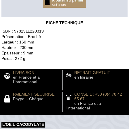
FICHE TECHNIQUE
ISBN : 9782911220319
Présentation : Broché
Largeur : 160 mm
Hauteur : 230 mm
Épaisseur : 9 mm
Poids : 272 g
LIVRAISON
RETRAIT GRATUIT
en France et à
en librairie
l'international
PAIEMENT SÉCURISÉ
CONSEIL : +33 (0)4 78 42
Paypal - Chèque
65 67
en France et à
l'international
L'OEIL CACODYLATE