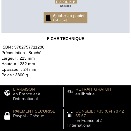
DISPONIBLE
En stock
FICHE TECHNIQUE
ISBN : 9782757711286
Présentation : Broché
Largeur : 223 mm
Hauteur : 282 mm
Épaisseur : 24 mm
Poids : 3800 g
LIVRAISON
RETRAIT GRATUIT
en France et à
en librairie
l'international
PAIEMENT SÉCURISÉ
CONSEIL : +33 (0)4 78 42
Paypal - Chèque
65 67
en France et à
l'international