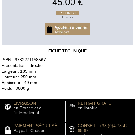
45,00 €
DISPONIBLE
En stock
FICHE TECHNIQUE
ISBN : 9782271158567
Présentation : Broché
Largeur : 185 mm
Hauteur : 250 mm
Épaisseur : 49 mm
Poids : 3800 g
LIVRAISON
RETRAIT GRATUIT
en France et à
en librairie
l'international
PAIEMENT SÉCURISÉ
CONSEIL : +33 (0)4 78 42
Paypal - Chèque
65 67