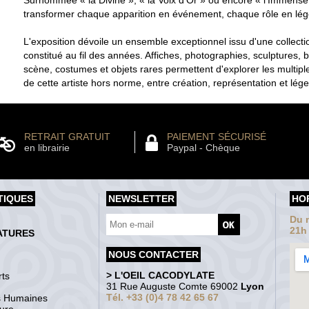
transformer chaque apparition en événement, chaque rôle en lé
L'exposition dévoile un ensemble exceptionnel issu d'une collecti
constitué au fil des années. Affiches, photographies, sculptures, b
scène, costumes et objets rares permettent d'explorer les multipl
de cette artiste hors norme, entre création, représentation et lég
RETRAIT GRATUIT
PAIEMENT SÉCURISÉ
en librairie
Paypal - Chèque
TIQUES
NEWSLETTER
HO
Du m
21h
ATURES
NOUS CONTACTER
> L'OEIL CACODYLATE
ts
31 Rue Auguste Comte 69002
Lyon
Tél. +33 (0)4 78 42 65 67
s Humaines
ture