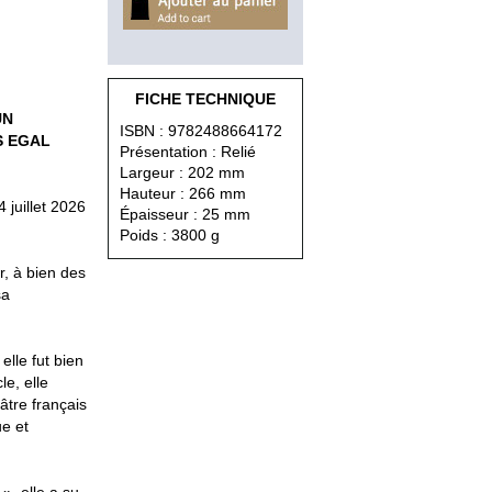
FICHE TECHNIQUE
UN
ISBN : 9782488664172
S EGAL
Présentation : Relié
Largeur : 202 mm
Hauteur : 266 mm
 juillet 2026
Épaisseur : 25 mm
Poids : 3800 g
r, à bien des
sa
elle fut bien
le, elle
éâtre français
ue et
», elle a su