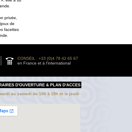
gende.
on privée,
ijoux de
es facettes
ende.
CONSEIL : +33 (0)4 78 42 65 67
en France et à l'international
RAIRES D'OUVERTURE & PLAN D'ACCES
ardi au samedi de 10h à 19h et le jeudi