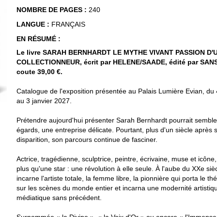
NOMBRE DE PAGES :
240
LANGUE :
FRANÇAIS
EN RÉSUMÉ :
Le livre SARAH BERNHARDT LE MYTHE VIVANT PASSION D'
COLLECTIONNEUR, écrit par HELENE/SAADE, édité par SAN
coute 39,00 €.
Catalogue de l'exposition présentée au Palais Lumière Evian, du 4
au 3 janvier 2027.
Prétendre aujourd'hui présenter Sarah Bernhardt pourrait semble
égards, une entreprise délicate. Pourtant, plus d'un siècle après 
disparition, son parcours continue de fasciner.
Actrice, tragédienne, sculptrice, peintre, écrivaine, muse et icône, 
plus qu'une star : une révolution à elle seule. À l'aube du XXe sièc
incarne l'artiste totale, la femme libre, la pionnière qui porta le th
sur les scènes du monde entier et incarna une modernité artistiq
médiatique sans précédent.
Surnommée « la Divine », « la Voix d'Or » ou encore « l'Immense 