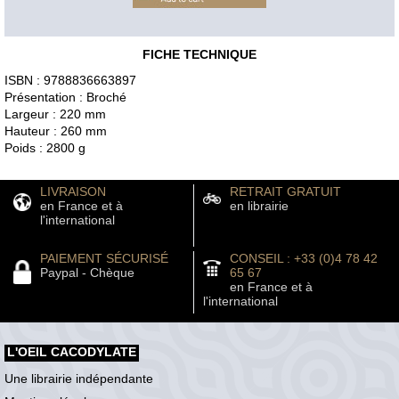
FICHE TECHNIQUE
ISBN : 9788836663897
Présentation : Broché
Largeur : 220 mm
Hauteur : 260 mm
Poids : 2800 g
LIVRAISON
RETRAIT GRATUIT
en France et à
en librairie
l'international
PAIEMENT SÉCURISÉ
CONSEIL : +33 (0)4 78 42
Paypal - Chèque
65 67
en France et à
l'international
L'OEIL CACODYLATE
Une librairie indépendante