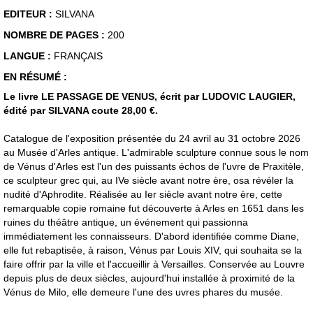
EDITEUR :
SILVANA
NOMBRE DE PAGES :
200
LANGUE :
FRANÇAIS
EN RÉSUMÉ :
Le livre LE PASSAGE DE VENUS, écrit par LUDOVIC LAUGIER,
édité par SILVANA coute 28,00 €.
Catalogue de l'exposition présentée du 24 avril au 31 octobre 2026
au Musée d'Arles antique. L'admirable sculpture connue sous le nom
de Vénus d'Arles est l'un des puissants échos de l'uvre de Praxitèle,
ce sculpteur grec qui, au IVe siècle avant notre ère, osa révéler la
nudité d'Aphrodite. Réalisée au Ier siècle avant notre ère, cette
remarquable copie romaine fut découverte à Arles en 1651 dans les
ruines du théâtre antique, un événement qui passionna
immédiatement les connaisseurs. D'abord identifiée comme Diane,
elle fut rebaptisée, à raison, Vénus par Louis XIV, qui souhaita se la
faire offrir par la ville et l'accueillir à Versailles. Conservée au Louvre
depuis plus de deux siècles, aujourd'hui installée à proximité de la
Vénus de Milo, elle demeure l'une des uvres phares du musée.